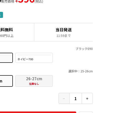
0
¥
販売価格
税込
K
送料無料
当日発送
,980円以上
11:59まで
ブラック090
ネイビー700
選択中：25-26cm
26-27cm
m
在庫なし
−
1
+