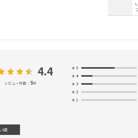
4.4
★
5
★
4
5
レビュー件数：
件
★
3
★
2
★
1
い順