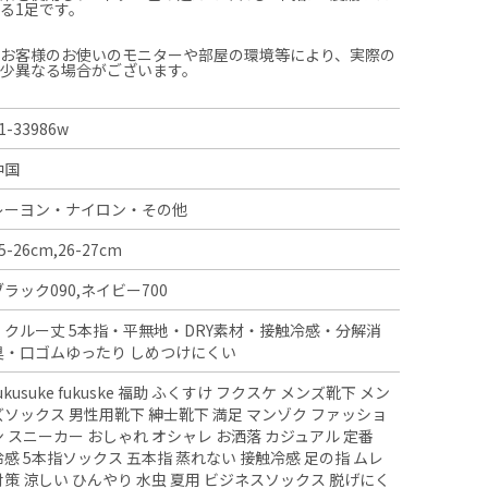
る1足です。
、お客様のお使いのモニターや部屋の環境等により、実際の
多少異なる場合がございます。
1-33986w
中国
レーヨン・ナイロン・その他
5-26cm,26-27cm
ブラック090,ネイビー700
・クルー丈 5本指・平無地・DRY素材・接触冷感・分解消
臭・口ゴムゆったり しめつけにくい
fukusuke fukuske 福助 ふくすけ フクスケ メンズ靴下 メン
ズソックス 男性用靴下 紳士靴下 満足 マンゾク ファッショ
ン スニーカー おしゃれ オシャレ お洒落 カジュアル 定番
冷感 5本指ソックス 五本指 蒸れない 接触冷感 足の指 ムレ
対策 涼しい ひんやり 水虫 夏用 ビジネスソックス 脱げにく