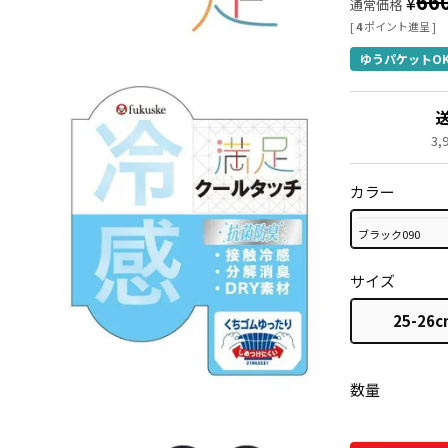
66
¥
通常価格
[
4
ポイント進呈 ]
ゆうパケットO
3
カラー
ブラック090
サイズ
25-26c
数量