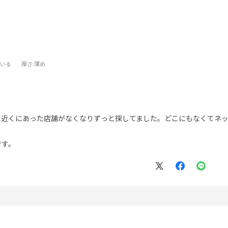
ている
厚さ
:薄め
に近くにあった店舗がなくなりずっと探してました。どこにもなくてネ
。
です。