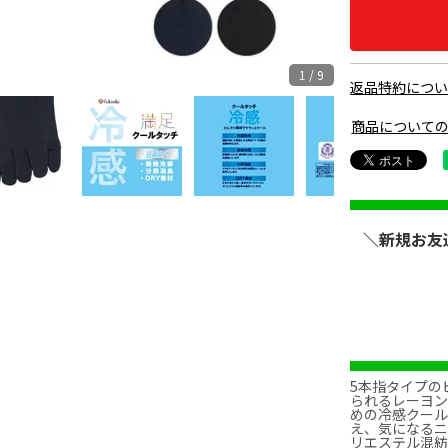
1 / 9
返品特約につ
商品について
ブラッ
＼新規お友
5本指タイプの
られるレーヨ
めの冷感クール
え、気になる
リエステル混紡