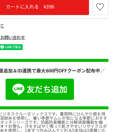
カートに入れる ¥396
いて
のお問い合わせ
ク090
ネイビー700
達追加＆ID連携で最大600円OFFクーポン配布中／
ビジネスクルー丈ソックスです。着用時にひんやり感を得
ン混紡糸を使用し、暑い季節やムレが気になる季節におすす
タッチシリーズです。抗菌防臭機能と分解消臭機能を備
ニオイ対策も。汗をすばやく吸って乾きやすいリサイクルポ
糸を使用し、1本ずつ包み込んでくれる5本指は1度履いた