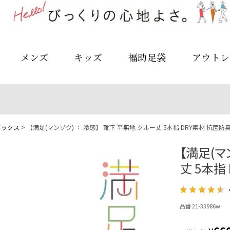
メンズ
キッズ
福助足袋
アウトレ
ソックス
【満足(マンゾク) ： 冷感】 靴下 平無地 クルー丈 5本指 DRY素材 抗菌防臭(
【満足(マ
丈 5本指 
品番 21-33986w