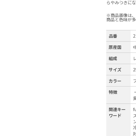
らやみつきにな
※商品画像は
商品と色味が
品番
2
原産国
組成
サイズ
2
カラー
特徴
関連キー
ワード