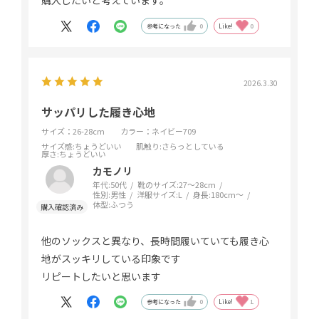
購入したいと考えています。
参考になった
0
Like!
0
2026.3.30
サッパリした履き心地
サイズ：26-28cm
カラー：ネイビー709
サイズ感
:ちょうどいい
肌触り
:さらっとしている
厚さ
:ちょうどいい
カモノリ
年代:
50代
靴のサイズ:
27～28cm
性別:
男性
洋服サイズ:
L
身長:
180cm～
体型:
ふつう
他のソックスと異なり、長時間履いていても履き心
地がスッキリしている印象です
リピートしたいと思います
参考になった
0
Like!
1