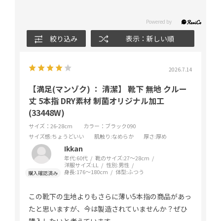
絞り込み
表示：新しい順
2026.7.14
【満足(マンゾク) ： 清潔】 靴下 無地 クルー
丈 5本指 DRY素材 制菌オリジナル加工
(33448W)
サイズ：26-28cm
カラー：ブラック090
サイズ感
:ちょうどいい
肌触り
:なめらか
厚さ
:厚め
Ikkan
年代:
60代
靴のサイズ:
27～28cm
洋服サイズ:
LL
性別:
男性
身長:
176～180cm
体型:
ふつう
この靴下の生地よりもさらに薄い5本指の商品があっ
たと思いますが、今は製造されていませんか？ぜひ