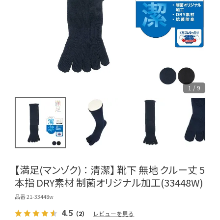
1 / 9
【満足(マンゾク) ： 清潔】 靴下 無地 クルー丈 5
本指 DRY素材 制菌オリジナル加工(33448W)
品番 21-33448w
4.5
（2）
レビューを見る