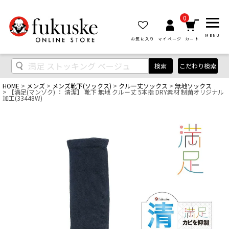
0
MENU
お気に入り
マイページ
カート
検索
こだわり検索
HOME
メンズ
メンズ靴下(ソックス)
クルー丈ソックス
無地ソックス
【満足(マンゾク) ： 清潔】 靴下 無地 クルー丈 5本指 DRY素材 制菌オリジナル
加工(33448W)