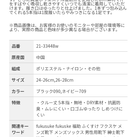
をすばやく吸収し乾きやすくいつでも清潔に着用していただ
けます。履き口はゆったりと仕上げました。1本ずつ包み込ん
でくれる5本指は1度履いたらやみつきになる1足です。
※商品画像は、お客様のお使いのモニターや部屋の環境等に
より、実際の商品と色味が多少異なる場合がございます。
品番
21-33448w
原産国
中国
組成
ポリエステル・ナイロン・その他
サイズ
24-26cm,26-28cm
カラー
ブラック090,ネイビー709
特徴
・クルー丈 5本指・無地・DRY素材・抗菌防
臭・ムレにくい・口ゴムゆったり しめつけに
くい
関連キー
fukusuke fukuske 福助 ふくすけ フクスケ メ
ワード
ンズ靴下 メンズソックス 男性用靴下 紳士靴下