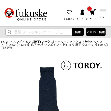
0
MENU
お気に入り
マイページ
カート
検索
こだわり検索
HOME
メンズ
メンズ靴下(ソックス)
クルー丈ソックス
無地ソックス
【TOROY(トロイ)】靴下 無地 ワンポイント 刺しゅう 靴下 クルー丈 綿100％(1
T859W)