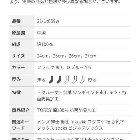
より、実際の商品と色味が多少異なる場合がございます。
品番
21-1t859w
原産国
中国
組成
綿100％
サイズ
24cm，25cm，26cm，27cm
カラー
ブラック090，Ｄブルー705
厚み
薄地
厚地
特徴
・クルー丈・無地 ワンポイント 刺しゅう・抗
菌防臭加工
商品紹介
TOROY 綿100％ 抗菌防臭加工
関連キー
メンズ 紳士 男性 fukuske フクスケ 福助 靴下
ワード
ソックス socks ビジネスソックス
関連キー
福助 fukusuke ふくすけ fukuske メンズソッ