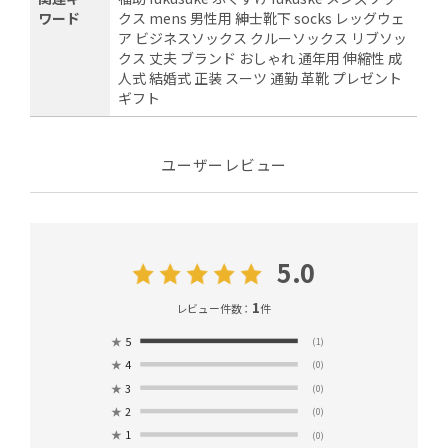
ワード
クス mens 男性用 紳士靴下 socks レッグウェ
ア ビジネスソックス クルーソックス リブソッ
クス 丈夫 ブランド おしゃれ 通年用 伸縮性 成
人式 結婚式 正装 スーツ 通勤 革靴 プレゼント
ギフト
ユーザーレビュー
5.0
1
レビュー件数：
件
★
5
(1)
★
4
(0)
★
3
(0)
★
2
(0)
★
1
(0)