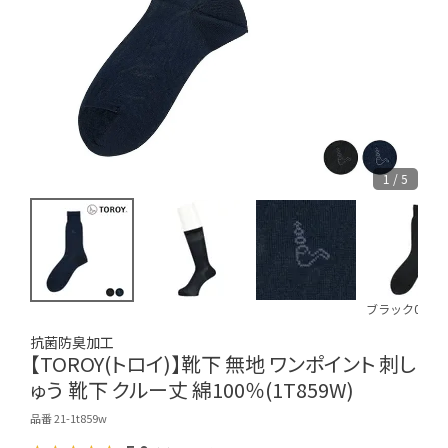
1 / 5
ブラック090
抗菌防臭加工
【TOROY(トロイ)】靴下 無地 ワンポイント 刺し
ゅう 靴下 クルー丈 綿100％(1T859W)
品番 21-1t859w