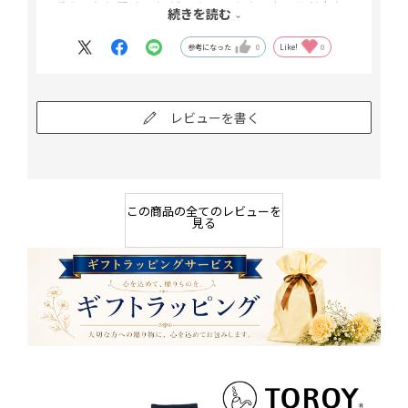
ずゆったり履くことができています。ホールド力も
続きを読む
問題なし。今後もリピート購入したいと思っていま
参考になった
0
Like!
0
す。
レビューを書く
この商品の全てのレビューを
見る