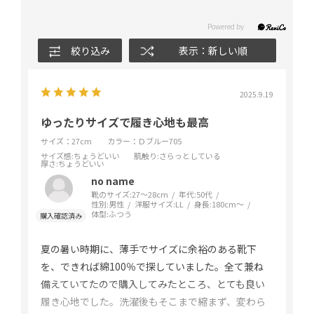
絞り込み
表示：新しい順
2025.9.19
ゆったりサイズで履き心地も最高
サイズ：27cm
カラー：Ｄブルー705
サイズ感
:ちょうどいい
肌触り
:さらっとしている
厚さ
:ちょうどいい
no name
靴のサイズ:
27～28cm
年代:
50代
性別:
男性
洋服サイズ:
LL
身長:
180cm～
体型:
ふつう
夏の暑い時期に、薄手でサイズに余裕のある靴下
を、できれば綿100％で探していました。全て兼ね
備えていてたので購入してみたところ、とても良い
履き心地でした。洗濯後もそこまで縮まず、変わら