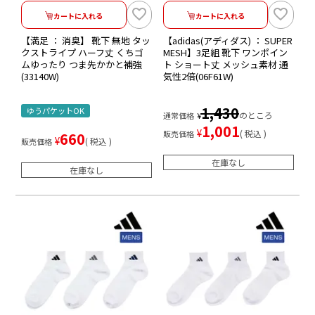
カートに入れる
カートに入れる
【満足 ： 消臭】 靴下 無地 タッ
【adidas(アディダス) ： SUPER
クストライプ ハーフ丈 くちゴ
MESH】3足組 靴下 ワンポイン
ムゆったり つま先かかと補強
ト ショート丈 メッシュ素材 通
(33140W)
気性2倍(06F61W)
1,430
ゆうパケットOK
のところ
通常価格
¥
1,001
¥
税込
販売価格
660
¥
税込
販売価格
在庫なし
在庫なし