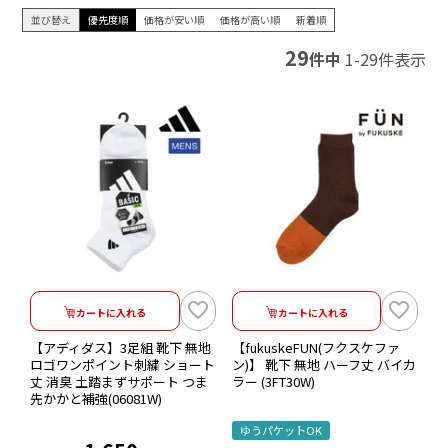
並び替え
優先度順
価格が安い順
価格が高い順
新着順
29
件中
1
-
29
件表示
カートに入れる
カートに入れる
【アディダス】3足組 靴下 無地
【fukuskeFUN(フクスケファ
ロゴワンポイント刺繍 ショート
ン)】 靴下 無地 ハーフ丈 バイカ
丈 消臭 土踏まずサポート つま
ラー (3FT30W)
先かかと補強(06081W)
ゆうパケットOK