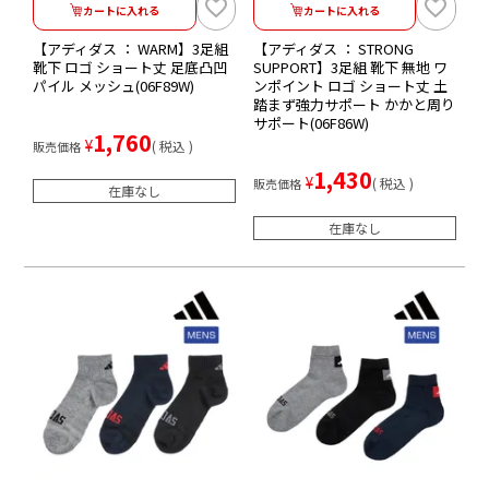
カートに入れる
カートに入れる
【アディダス ： WARM】3足組
【アディダス ： STRONG
靴下 ロゴ ショート丈 足底凸凹
SUPPORT】3足組 靴下 無地 ワ
パイル メッシュ(06F89W)
ンポイント ロゴ ショート丈 土
踏まず強力サポート かかと周り
サポート(06F86W)
1,760
¥
税込
販売価格
1,430
¥
税込
販売価格
在庫なし
在庫なし