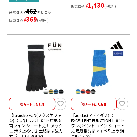
1,430
¥
税込
販売価格
462
のところ
通常価格
¥
369
¥
税込
販売価格
カートに入れる
カートに入れる
【fukuske FUN(フクスケファ
【adidas(アディダス) ：
ン) ： 足圧ラボ】 靴下 無地 足
EXCELLENT FUNCTION】 靴下
首ライン ショート丈 甲メッシ
ワンポイント ライン ショート
ュ 滑り止め付き 土踏まず強力
丈 足底指先まですべり止め 消
サポート(3FW20W)
臭(06577W)