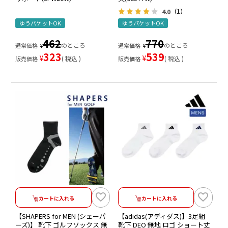
4.0
（1）
ゆうパケットOK
ゆうパケットOK
462
770
のところ
のところ
通常価格
¥
通常価格
¥
323
539
¥
¥
税込
税込
販売価格
販売価格
カートに入れる
カートに入れる
【SHAPERS for MEN (シェーパ
【adidas(アディダス)】3足組
ーズ)】 靴下 ゴルフソックス 無
靴下 DEO 無地 ロゴ ショート丈