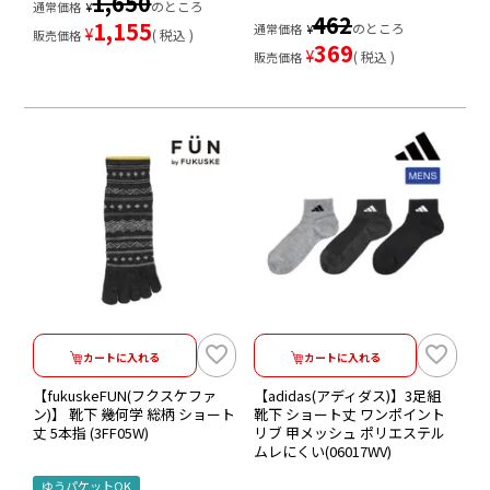
1,650
のところ
通常価格
¥
462
1,155
のところ
通常価格
¥
¥
税込
販売価格
369
¥
税込
販売価格
カートに入れる
カートに入れる
【fukuskeFUN(フクスケファ
【adidas(アディダス)】3足組
ン)】 靴下 幾何学 総柄 ショート
靴下 ショート丈 ワンポイント
丈 5本指 (3FF05W)
リブ 甲メッシュ ポリエステル
ムレにくい(06017WV)
ゆうパケットOK