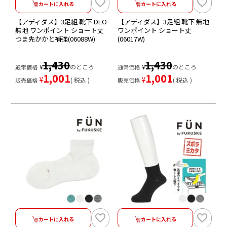
カートに入れる
カートに入れる
【アディダス】3足組 靴下 DEO
【アディダス】3足組 靴下 無地
無地 ワンポイント ショート丈
ワンポイント ショート丈
つま先かかと補強(06088W)
(06017W)
1,430
1,430
のところ
のところ
通常価格
¥
通常価格
¥
1,001
1,001
¥
¥
税込
税込
販売価格
販売価格
カートに入れる
カートに入れる