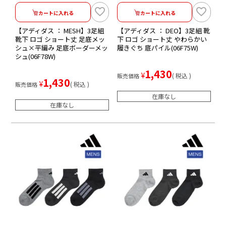
カートに入れる
カートに入れる
【アディダス ： MESH】3足組
【アディダス ： DEO】3足組 靴
靴下 ロゴ ショート丈 足底メッ
下 ロゴ ショート丈 やわらかい
シュ×平編み 足底ボーダーメッ
履きぐち 底パイル(06F75W)
シュ(06F78W)
1,430
¥
税込
販売価格
1,430
¥
税込
販売価格
在庫なし
在庫なし