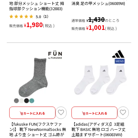
地 部分メッシュ ショート丈 拇
消臭 足の甲メッシュ(06089W)
指球部クッション機能(32883)
5.0
（1）
1,430
のところ
通常価格
¥
1,980
¥
税込
1,001
販売価格
¥
税込
販売価格
カートに入れる
カートに入れる
【fukuske FUN(フクスケファ
【adidas(アディダス)】3足組
ン)】 靴下 NewNormalSocks 無
靴下 BASIC 無地 ロゴ ハーフ丈
地 より杢 ショート丈 ゴム跡が
土踏まずサポート(06083WV)