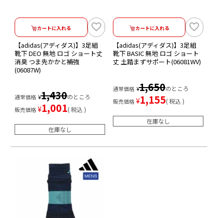
カートに入れる
カートに入れる
【adidas(アディダス)】3足組
【adidas(アディダス)】3足組
靴下 DEO 無地 ロゴ ショート丈
靴下 BASIC 無地 ロゴ ショート
消臭 つま先かかと補強
丈 土踏まずサポート(06081WV)
(06087W)
1,650
のところ
通常価格
¥
1,430
のところ
1,155
通常価格
¥
¥
税込
販売価格
1,001
¥
税込
販売価格
在庫なし
在庫なし