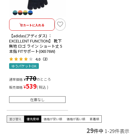
カートに入れる
【adidas(アディダス) ：
EXCELLENT FUNCTION】 靴下
無地 ロゴ ライン ショート丈 5
本指 FITサポート(06576W)
4.0
（2）
ゆうパケットOK
770
のところ
通常価格
¥
539
¥
税込
販売価格
在庫なし
並び替え
優先度順
価格が安い順
価格が高い順
新着順
29
件中
1
-
29
件表示