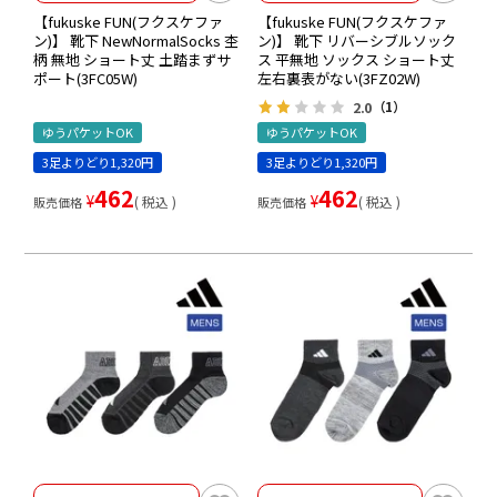
【fukuske FUN(フクスケファ
【fukuske FUN(フクスケファ
ン)】 靴下 NewNormalSocks 杢
ン)】 靴下 リバーシブルソック
柄 無地 ショート丈 土踏まずサ
ス 平無地 ソックス ショート丈
ポート(3FC05W)
左右裏表がない(3FZ02W)
2.0
（1）
ゆうパケットOK
ゆうパケットOK
3足よりどり1,320円
3足よりどり1,320円
462
462
¥
¥
税込
税込
販売価格
販売価格