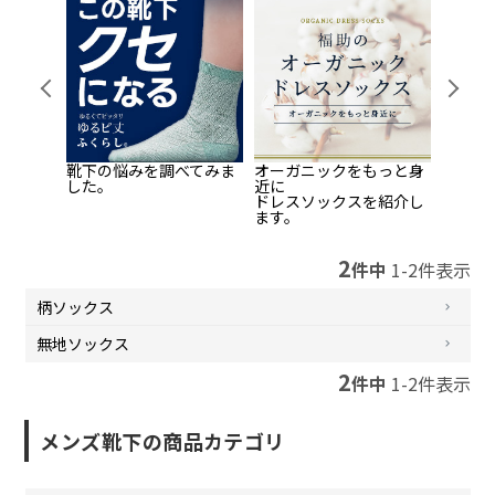
Pr
Ne
evi
xt
ou
s
ンズソッ
靴下の悩みを調べてみま
オーガニックをもっと身
引き締
した。
近に
ビジネ
感
ドレスソックスを紹介し
圧ソッ
ます。
2
件中
1
-
2
件表示
柄ソックス
無地ソックス
2
件中
1
-
2
件表示
メンズ靴下の商品カテゴリ