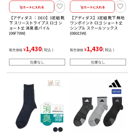
カートに入れる
カートに入れる
【アディダス ： DEO】3足組 靴
【アディダス】3足組 靴下 無地
下 スリーストライプス ロゴ シ
ワンポイント ロゴ ショート丈
ョート丈 消臭 底パイル
シンプル スクールソックス
(06F70W)
(06015W)
1,430
1,430
¥
¥
税込
税込
販売価格
販売価格
在庫なし
在庫なし