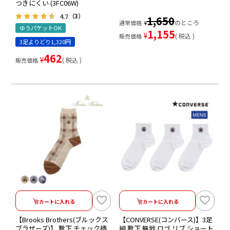
つきにくい (3FC06W)
4.7
（3）
1,650
のところ
通常価格
¥
ゆうパケットOK
1,155
¥
税込
販売価格
3足よりどり1,320円
462
¥
税込
販売価格
カートに入れる
カートに入れる
【Brooks Brothers(ブルックス
【CONVERSE(コンバース)】3足
ブラザーズ)】 靴下 チェック柄
組 靴下 無地 ロゴ リブ ショート