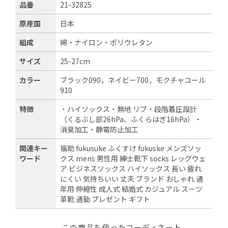
品番
21-32825
原産国
日本
組成
綿・ナイロン・ポリウレタン
サイズ
25-27cm
カラー
ブラック090，ネイビー700，モクチャコール
910
特徴
・ハイソックス・無地 リブ・段階着圧設計
（くるぶし部26hPa、ふくらはぎ16hPa）・
消臭加工・静電防止加工
関連キー
福助 fukusuke ふくすけ fukuske メンズソッ
ワード
クス mens 男性用 紳士靴下 socks レッグウェ
ア ビジネスソックス ハイソックス 長い 疲れ
にくい 気持ちいい 丈夫 ブランド おしゃれ 通
年用 伸縮性 成人式 結婚式 カジュアル スーツ
革靴 通勤 プレゼント ギフト
この商品を使ったコーディネート