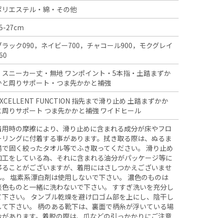
ポリエステル・綿・その他
5-27cm
ブラック090，ネイビー700，チャコール900，モクグレイ
60
・スニーカー丈・無地 ワンポイント・5本指・土踏まずか
かと周りサポート・つま先かかと補強
EXCELLENT FUNCTION 指先まで滑り止め 土踏まずかか
と周りサポート つま先かかと補強 ワイドヒール
着用時の摩擦により、滑り止めに含まれる成分が床やフロ
ーリングに付着する事があります。拭き取る際は、ぬるま
湯で固く絞ったタオル等でふき取ってください。 滑り止め
加工をしている為、それに含まれる油分がパッケージ等に
移ることがございますが、着用にはさしつかえございませ
ん。 塩素系漂白剤は使用しないで下さい。 濃色のものは
淡色ものと一緒に洗わないで下さい。 すすぎ洗いを充分し
て下さい。 タンブル乾燥を避け口ゴム部を上にし、陰干し
して下さい。 柄のある靴下は、裏面で柄糸が浮いている場
合があります。着脱の際は、爪などの引っかかりにご注意