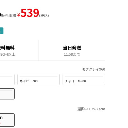
539
0
¥
販売価格
税込
K
送料無料
当日発送
,980円以上
11:59まで
モクグレイ960
ネイビー700
チャコール900
選択中：25-27cm
m
か