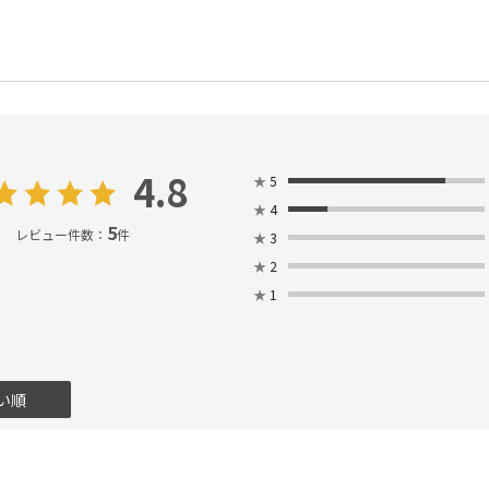
4.8
★
5
★
4
5
レビュー件数：
件
★
3
★
2
★
1
い順