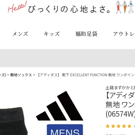
メンズ
キッズ
福助足袋
アウトレ
ズ)
無地ソックス
【アディダス】 靴下 EXCELLENT FUNCTION 無地 ワンポ
土踏まずかかと
【アディダス
無地 ワ
(06574W