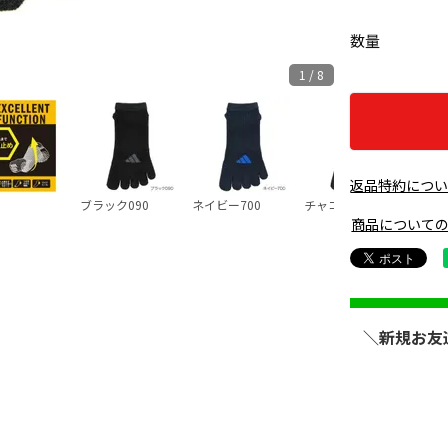
数量
1 / 8
返品特約につ
ブラック090
ネイビー700
チャコール900
モクグ
商品について
＼新規お友