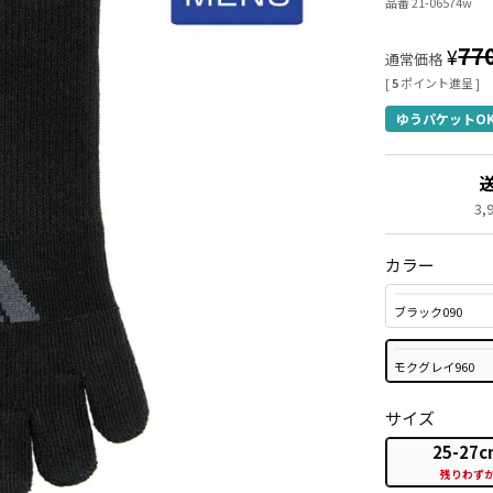
品番 21-06574w
77
¥
通常価格
[
5
ポイント進呈 ]
ゆうパケットO
3
カラー
ブラック090
モクグレイ960
サイズ
25-27c
残りわず