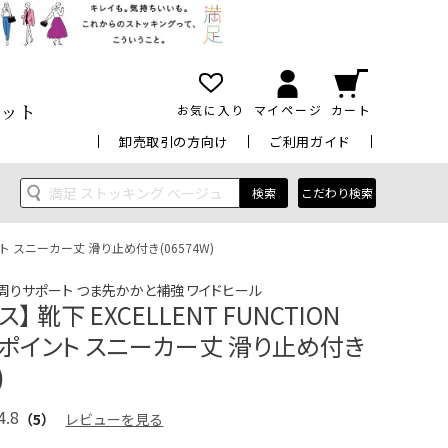
ット
お気に入り
マイページ
カート
卸売取引の方向け
ご利用ガイド
検索
こだわり検索
イント スニーカー丈 滑り止め付き(06574W)
周りサポート つま先かかと補強 ワイドヒール
】 靴下 EXCELLENT FUNCTION
ンポイント スニーカー丈 滑り止め付き
)
4.8
（5）
レビューを見る