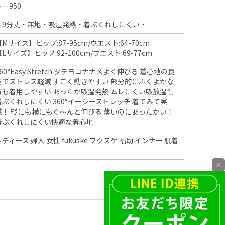
レー950
・9分丈・無地・吸湿発熱・着ぶくれしにくい・
【Mサイズ】ヒップ:87-95cm/ウエスト:64-70cm
【Lサイズ】ヒップ:92-100cm/ウエスト:69-77cm
360°Easy Stretch タテヨコナナメよく伸びる 着心地の良
さでストレス軽減 すごく動きやすい 部分的にふくよかな
方も着用しやすい あったか吸湿発熱 ムレにくい吸放湿性
着ぶくれしにくい 360°イージーストレッチ 着てみて実
感！ 縦にも横にもぐ～んと伸びる 薄いのにあったかい！
着ぶくれしにくい快適な着心地
レディース 婦人 女性 fukuske フクスケ 福助 インナー 肌着
×