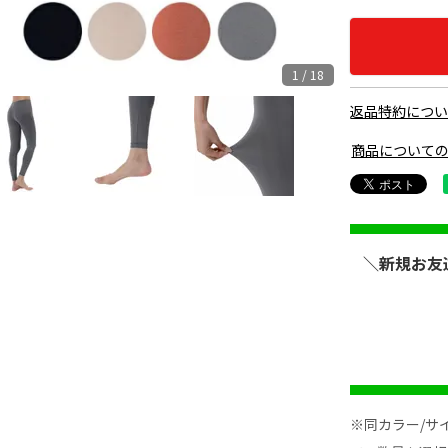
1 / 18
返品特約につ
商品について
＼新規お友
※同カラー/サ