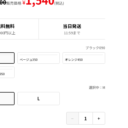
200
¥
販売価格
税込
送料無料
当日発送
,980円以上
11:59まで
ブラック090
ベージュ350
オレンジ450
50
選択中：M
L
−
1
+