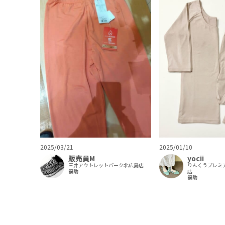
2025/03/21
2025/01/10
販売員M
yocii
三井アウトレットパーク北広島店
りんくうプレミ
福助
店
福助