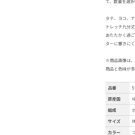
て、数量を選択
タテ、ヨコ、
トレッチ九分
あたたかく過ご
ターに響きに
※商品画像は
商品と色味が
品番
5
原産国
組成
サイズ
カラー