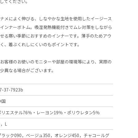
してください。
ナナメによく伸びる、しなやかな生地を使用したイージース
丈インナーボトム。吸湿発熱機能付きでムレ対策をしながら
せる寒い季節におすすめのインナーです。薄手のためアウ
くく、着ぶくれしにくいのもポイントです。
、お客様のお使いのモニターや部屋の環境等により、実際の
多少異なる場合がございます。
7-37-7923b
中国
ポリエステル76％・レーヨン19％・ポリウレタン5％
M，L
ブラック090，ベージュ350，オレンジ450，チャコールグ