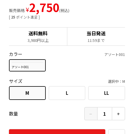
2,750
¥
販売価格
税込
[
25
ポイント進呈 ]
送料無料
当日発送
3,980円以上
11:59まで
カラー
アソート001
アソート001
サイズ
選択中：M
M
L
LL
−
1
+
数量