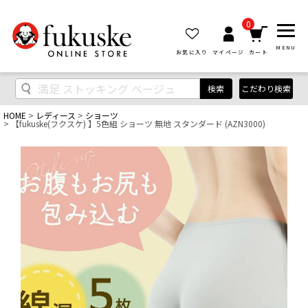
0
MENU
お気に入り
マイページ
カート
検索
こだわり検索
HOME
レディース
ショーツ
【fukuske(フクスケ) 】5色組 ショーツ 無地 スタンダード (AZN3000)