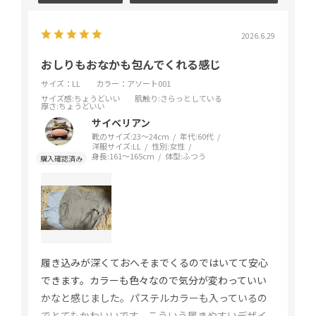
2026.6.29
おしりもおなかも包んでくれる感じ
サイズ：LL
カラー：アソート001
サイズ感
:ちょうどいい
肌触り
:さらっとしている
厚さ
:ちょうどいい
サイベリアン
靴のサイズ:
23～24cm
年代:
60代
洋服サイズ:
LL
性別:
女性
身長:
161～165cm
体型:
ふつう
履き込みが深くておへそまでくるのではいてて安心
できます。カラーも色々なので気分が変わっていい
かなと感じました。パステルカラーも入っているの
でとてもかわいいです。こういう履きやすいデザイ