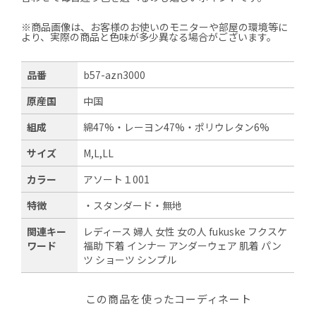
※商品画像は、お客様のお使いのモニターや部屋の環境等に
より、実際の商品と色味が多少異なる場合がございます。
品番
b57-azn3000
原産国
中国
組成
綿47%・レーヨン47%・ポリウレタン6%
サイズ
M,L,LL
カラー
アソート１001
特徴
・スタンダード・無地
関連キー
レディース 婦人 女性 女の人 fukuske フクスケ
ワード
福助 下着 インナー アンダーウェア 肌着 パン
ツ ショーツ シンプル
この商品を使ったコーディネート