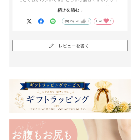
ンのものをずっと探していたので見つけれて嬉しい
続きを読む
です。また古くなって来たらリピします。また、リ
参考になった
1
Like!
0
ーズナブルで助かります。
レビューを書く