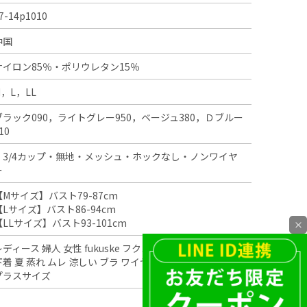
7-14p1010
中国
ナイロン85％・ポリウレタン15％
M，L，LL
ブラック090，ライトグレー950，ベージュ380，Ｄブルー
10
・3/4カップ・無地・メッシュ・ホックなし・ノンワイヤ
ー
【Mサイズ】バスト79-87cm
【Lサイズ】バスト86-94cm
【LLサイズ】バスト93-101cm
×
レディース 婦人 女性 fukuske フクスケ 福助 インナー 肌着
下着 夏 蒸れ ムレ 涼しい ブラ ワイヤーなし 大きいサイズ
プラスサイズ