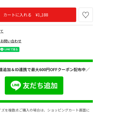
カートに入れる ¥1,188
いて
のお問い合わせ
ブラック090
ライトグレー950
ベージュ380
Ｄブル
達追加＆ID連携で最大600円OFFクーポン配布中／
イズを複数点ご購入の場合は、ショッピングカート画面に