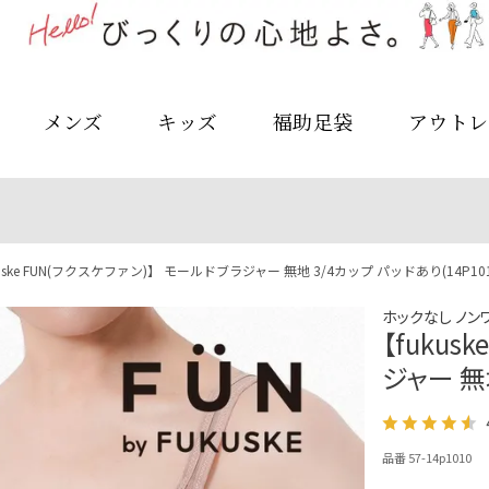
メンズ
キッズ
福助足袋
アウトレ
uske FUN(フクスケファン)】 モールドブラジャー 無地 3/4カップ パッドあり(14P101
ホックなし ノン
【fukus
ジャー 無地
品番 57-14p1010