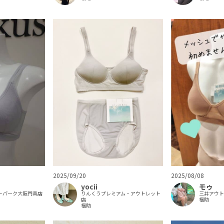
2025/08/08
2025/09/20
モゥ
yocii
トパーク大阪門真店
三井アウ
りんくうプレミアム・アウトレット
福助
店
福助