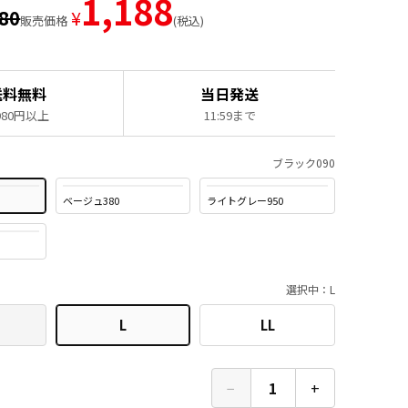
1,188
980
¥
販売価格
税込
送料無料
当日発送
,980円以上
11:59まで
ブラック090
ベージュ380
ライトグレー950
選択中：L
L
LL
−
1
+