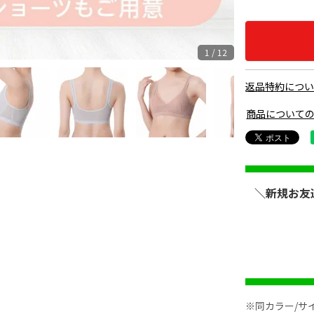
1 / 12
返品特約につ
商品について
＼新規お友
※同カラー/サ