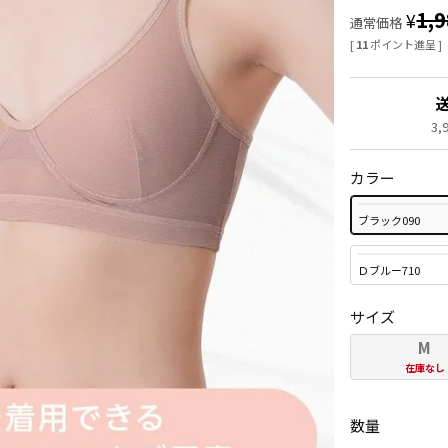
1,
¥
通常価格
[
11
ポイント進呈 ]
3
カラー
ブラック090
Ｄブルー710
サイズ
M
在庫なし
数量