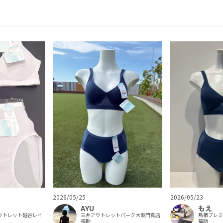
2026/05/25
2026/05/23
AYU
もえ
ウトレット越谷レイ
三井アウトレットパーク大阪門真店
鳥栖プレ
福助
福助