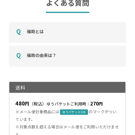
よくある質問
福助とは
福助の由来は？
送料
480
270
円
（税込）
円
ゆうパケットご利用時：
※メール便対象商品には
のマークがつい
ゆうパケットOK
ています。
※対象点数を超える場合はメール便をご利用いただけませ
ん。