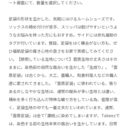
ート画面にて、数量を選択してください。
足袋の形状を生かした、気軽にはけるルームシューズです。
ソックスの締め付けが苦手、スリッパは脱げやすいというよ
うなお悩みを持った方にもおすすめ。サイドには赤丸福助の
タグが付いています。普段、足袋をはく機会がない方も、ぜ
ひ福助足袋の履き心地の良さをお家で実感してみてくださ
い。【使用している生地について】雲斎生地の丈夫さはその
ままに。染色前の自然な風合いを生かした「生成り」。「雲
斎足袋」は古くから、大工、畳職人、和食料理人などの職人
達に愛されてきました。「雲斎足袋」に使われている、張り
あるのしなやかな生地は、通常の縦糸が多い生地とは違い、
横糸を多く打ち込んだ特殊な織り方をしている為、密度が高
く、足袋生地の中でも一番丈夫だといわれています。通常、
「雲斎足袋」は全て｢濃紺｣に染めてしまいますが、Tabeezで
は、染色する前の生地本来の風合いを生かしています。日常