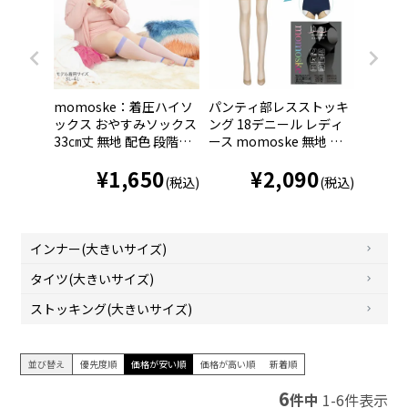
momoske：着圧ハイソ
パンティ部レスストッキ
ックス おやすみソックス
ング 18デニール レディ
33㎝丈 無地 配色 段階着
ース momoske 無地 ゾ
圧 (399-1001)
ッキタイプ つま先補強 1
¥
1,650
¥
2,090
99-1001
(税込)
(税込)
婦人 女性 フクスケ fukus
ke
インナー(大きいサイズ)
タイツ(大きいサイズ)
ストッキング(大きいサイズ)
並び替え
優先度順
価格が安い順
価格が高い順
新着順
6
件中
1
-
6
件表示