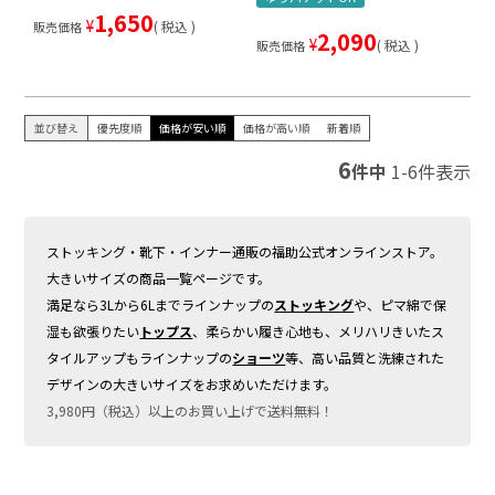
1,650
¥
税込
販売価格
2,090
¥
税込
販売価格
並び替え
優先度順
価格が安い順
価格が高い順
新着順
6
件中
1
-
6
件表示
ストッキング・靴下・インナー通販の福助公式オンラインストア。
大きいサイズの商品一覧ページです。
満足なら3Lから6Lまでラインナップの
ストッキング
や、ピマ綿で保
湿も欲張りたい
トップス
、柔らかい履き心地も、メリハリきいたス
タイルアップもラインナップの
ショーツ
等、高い品質と洗練された
デザインの大きいサイズをお求めいただけます。
3,980円（税込）以上のお買い上げで送料無料！