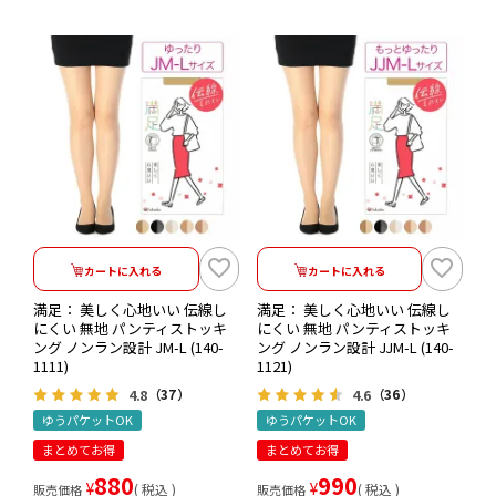
カートに入れる
カートに入れる
満足： 美しく心地いい 伝線し
満足： 美しく心地いい 伝線し
にくい 無地 パンティストッキ
にくい 無地 パンティストッキ
ング ノンラン設計 JM-L (140-
ング ノンラン設計 JJM-L (140-
1111)
1121)
4.8
4.6
（37）
（36）
ゆうパケットOK
ゆうパケットOK
まとめてお得
まとめてお得
880
990
¥
¥
税込
税込
販売価格
販売価格