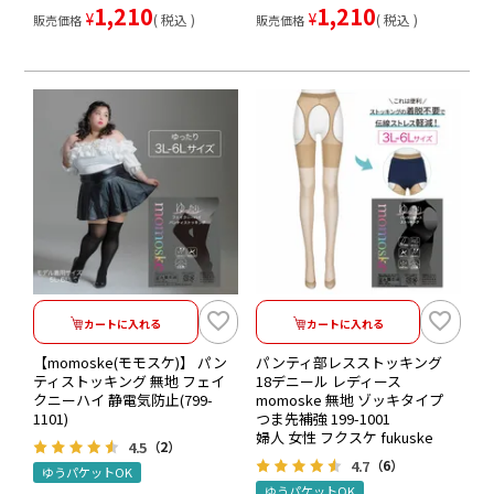
1,210
1,210
¥
¥
税込
税込
販売価格
販売価格
カートに入れる
カートに入れる
【momoske(モモスケ)】 パン
パンティ部レスストッキング
ティストッキング 無地 フェイ
18デニール レディース
クニーハイ 静電気防止(799-
momoske 無地 ゾッキタイプ
1101)
つま先補強 199-1001
婦人 女性 フクスケ fukuske
4.5
（2）
4.7
（6）
ゆうパケットOK
ゆうパケットOK