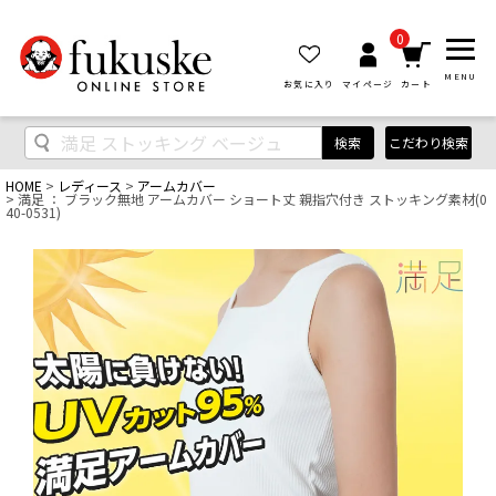
0
MENU
お気に入り
マイページ
カート
検索
こだわり検索
HOME
レディース
アームカバー
満足 ： ブラック無地 アームカバー ショート丈 親指穴付き ストッキング素材(0
40-0531)