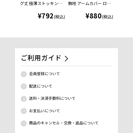
グ丈 極薄ストッキング
無地 アームカバー ロン
ート丈 
素材 涼感 伝線しにくい
グ丈 親指穴付き ストッ
グ素材 
¥
792
¥
880
(006-1051)
キング素材 (040-0541)
い(006-1
(税込)
(税込)
ご利用ガイド
会員登録について
配送について
送料・決済手数料について
お支払いについて
商品のキャンセル・交換・返品について