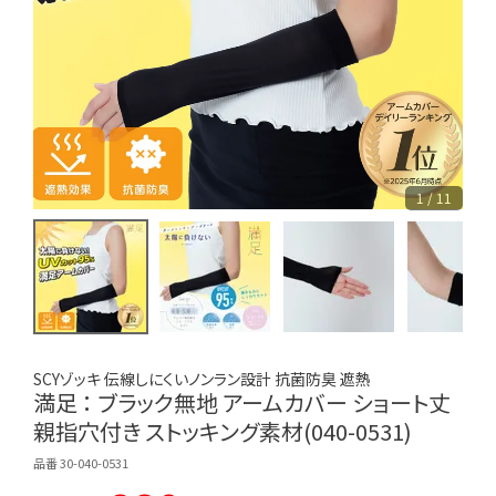
1 / 11
SCYゾッキ 伝線しにくいノンラン設計 抗菌防臭 遮熱
満足 ： ブラック無地 アームカバー ショート丈
親指穴付き ストッキング素材(040-0531)
品番 30-040-0531