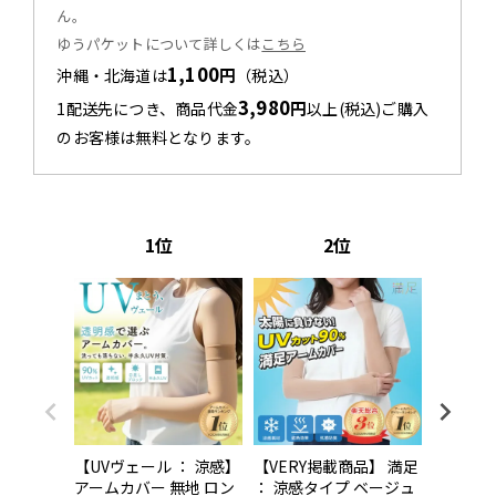
ん。
ゆうパケットについて詳しくは
こちら
1,100
円
沖縄・北海道は
（税込）
3,980
円
1配送先につき、商品代金
以上(税込)ご購入
のお客様は無料となります。
1
2
【UVヴェール ： 涼感】
【VERY掲載商品】 満足
【UVヴ
アームカバー 無地 ロン
： 涼感タイプ ベージュ
アームカ