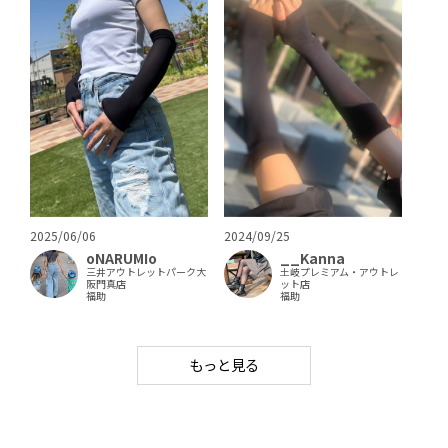
2025/06/06
2024/09/25
oNARUMIo
__Kanna
三井アウトレットパーク大
土岐プレミアム・アウトレ
阪門真店
ット店
福助
福助
もっと見る