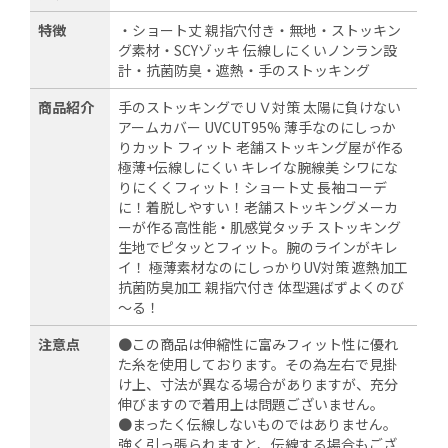
特徴
・ショート丈 親指穴付き・無地・ストッキン
グ素材・SCYゾッキ 伝線しにくいノンラン設
計・抗菌防臭・遮熱・手のストッキング
商品紹介
手のストッキングでＵＶ対策 太陽に負けない
アームカバー UVCUT95% 薄手なのにしっか
りカット フィット 老舗ストッキング屋が作る
極薄+伝線しにくい キレイな腕線美 シワにな
りにくくフィット！ショート丈 長袖コーデ
に！着脱しやすい！老舗ストッキングメーカ
ーが作る高性能・肌感覚タッチ ストッキング
生地でピタッとフィット。腕のラインがキレ
イ！ 極薄素材なのにしっかりUV対策 遮熱加工
抗菌防臭加工 親指穴付き 体型選ばずよくのび
～る！
注意点
●この商品は伸縮性に富みフィット性に優れ
た糸を使用しております。その為左右で見掛
け上、寸法が異なる場合がありますが、充分
伸びますので着用上は問題ございません。
●まったく伝線しないものではありません。
強く引っ張られますと、伝線する場合もござ