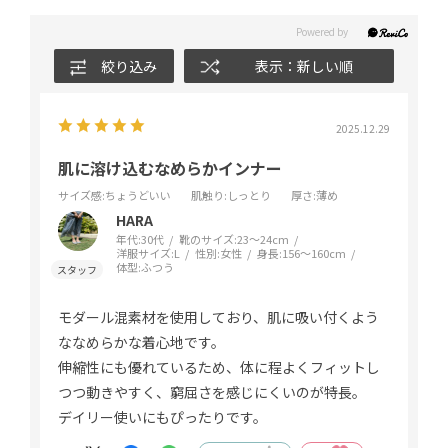
絞り込み
表示：新しい順
2025.12.29
肌に溶け込むなめらかインナー
サイズ感
:ちょうどいい
肌触り
:しっとり
厚さ
:薄め
HARA
年代:
30代
靴のサイズ:
23～24cm
洋服サイズ:
L
性別:
女性
身長:
156～160cm
体型:
ふつう
モダール混素材を使用しており、肌に吸い付くよう
ななめらかな着心地です。
伸縮性にも優れているため、体に程よくフィットし
つつ動きやすく、窮屈さを感じにくいのが特長。
デイリー使いにもぴったりです。