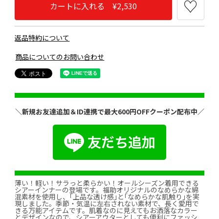
カートに入れる ¥2,530
返品特約について
商品についてのお問い合わせ
＼新規お友達追加＆ID連携で最大600円OFFクーポン配布中／
薄い！軽い！サラっと柔らかい！オールシーズン着用できる
シアーインナーの登場です。福助オリジナルのなめらかな綿
混素材を使用し、｢上品な透け感｣と｢なめらかな肌触り｣を実
現しました。季節・気温に左右されない素材で、長く愛用で
きる万能アイテムです。肌着なのに見えてもお洒落なカラー
とデザインなので、シアーアウターとしても便利にファッシ