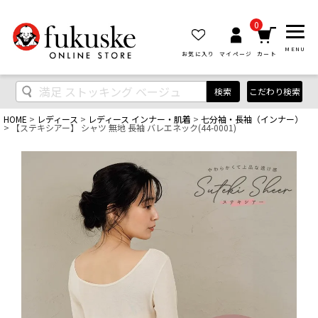
0
MENU
お気に入り
マイページ
カート
検索
こだわり検索
HOME
レディース
レディース インナー・肌着
七分袖・長袖（インナー）
【ステキシアー】 シャツ 無地 長袖 バレエネック(44-0001)