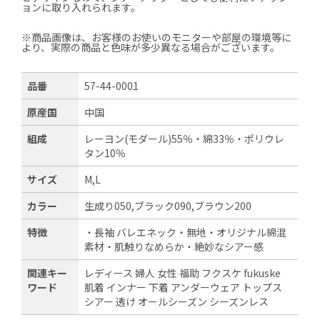
ョンに取り入れられます。
※商品画像は、お客様のお使いのモニターや部屋の環境等に
より、実際の商品と色味が多少異なる場合がございます。
品番
57-44-0001
原産国
中国
組成
レーヨン(モダール)55％・綿33％・ポリウレ
タン10％
サイズ
M,L
カラー
生成り050,ブラック090,ブラウン200
特徴
・長袖 バレエネック・無地・オリジナル綿混
素材・肌触りなめらか・絶妙なシアー感
関連キー
レディース 婦人 女性 福助 フクスケ fukuske
ワード
肌着 インナー 下着 アンダーウェア トップス
シアー 透け オールシーズン シーズンレス