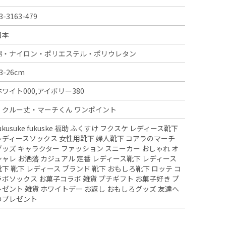
3-3163-479
日本
綿・ナイロン・ポリエステル・ポリウレタン
3-26cm
ホワイト000,アイボリー380
・クルー丈・マーチくん ワンポイント
fukusuke fukuske 福助 ふくすけ フクスケ レディース靴下
レディースソックス 女性用靴下 婦人靴下 コアラのマーチ
グッズ キャラクター ファッション スニーカー おしゃれ オ
シャレ お洒落 カジュアル 定番 レディース靴下 レディース
靴下 靴下 レディース ブランド 靴下 おもしろ靴下 ロッテ コ
ラボソックス お菓子コラボ 雑貨 プチギフト お菓子好き プ
レゼント 雑貨 ホワイトデー お返し おもしろグッズ 友達へ
のプレゼント