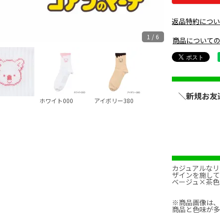
返品特約につ
1 / 6
商品について
＼新規お友
ホワイト000
アイボリー380
カジュアルな
ザインを施し
ベージュ×茶色
※商品画像は
商品と色味が