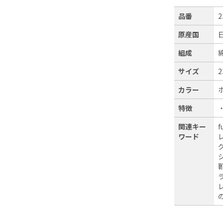
品番
2
原産国
組成
サイズ
2
カラー
特徴
関連キー
ワード