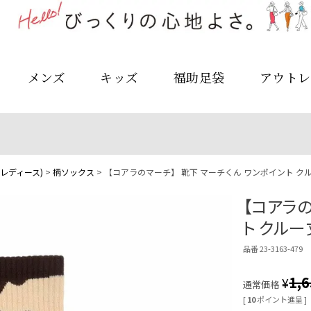
メンズ
キッズ
福助足袋
アウトレ
レディース)
柄ソックス
【コアラのマーチ】 靴下 マーチくん ワンポイント クルー丈 
【コアラの
ト クルー丈 
品番 23-3163-479
1,
¥
通常価格
[
10
ポイント進呈 ]