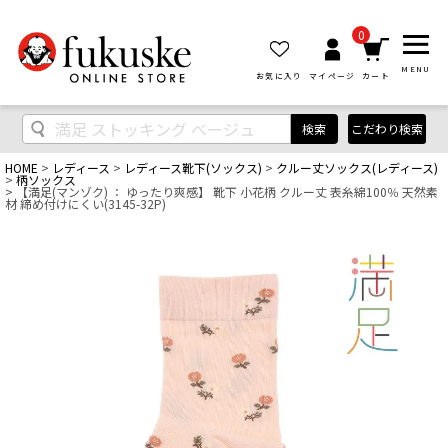
0
MENU
お気に入り
マイページ
カート
検索
こだわり検索
HOME
レディース
レディース靴下(ソックス)
クルー丈ソックス(レディース)
柄ソックス
【満足(マンゾク) ： ゆったり爽感】 靴下 小花柄 クルー丈 表糸綿100％ 天然素
材 締め付けにくい(3145-32P)