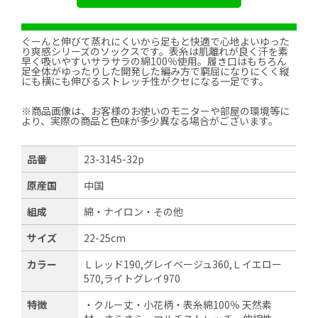
ぐーんと伸びて蒸れにくいから足もと快適で心地よいゆった
り爽感シリーズのソックスです。表糸は肌離れが良く汗を素
早く吸いやすいサラサラの綿100％使用。履き口はもちろん
足全体がゆったりした開発した編み方で窮屈になりにくく縦
にも横にも伸びるストレッチ性がクセになる一足です。
※商品画像は、お客様のお使いのモニターや部屋の環境等に
より、実際の商品と色味が多少異なる場合がございます。
品番
23-3145-32p
原産国
中国
組成
綿・ナイロン・その他
サイズ
22-25cm
カラー
Ｌレッド190,グレイベージュ360,Ｌイエロー
570,ライトグレイ970
特徴
・クルー丈・小花柄・表糸綿100％ 天然素