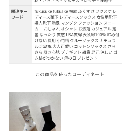
材・さらさら・マルチストレッチ・伸縮性
関連キー
fukusuke fukuske 福助 ふくすけ フクスケ レ
ワード
ディース靴下 レディースソックス 女性用靴下
婦人靴下 満足 マンゾク ファッション スニー
カー おしゃれ オシャレ お洒落 カジュアル 定
番 ゆったり 爽感 USA爽綿 表糸綿100％ 締め付
けない 夏用 小花柄 クルーソックス ナチュラ
ル 北欧風 大人可愛い コットンソックス さら
さら 履き心地 プチギフト 雑貨 足元 涼しい ゴ
ム跡がつかない 母の日 プレゼント
この商品を使ったコーディネート