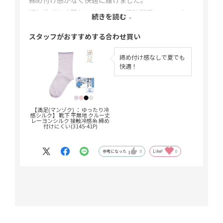
通気性がよく蒸れにくいので、長時間履いていても
続きを読む
不快感が少ないのが嬉しいポイント。
スタッフがおすすめする合わせ買い
小花柄もさりげなくて可愛く、普段使いしやすいデ
ザインです。
締め付け感なしで夏でも
快適！
【満足(マンゾク) ： ゆったり冷
感シルク】 靴下 平無地 クルー丈
レーヨンシルク 接触冷感糸 締め
付けにくい(3145-41P)
参考になった
0
Like!
0