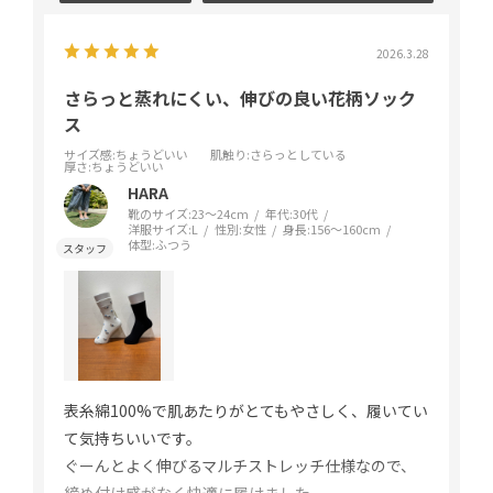
2026.3.28
さらっと蒸れにくい、伸びの良い花柄ソック
ス
サイズ感
:ちょうどいい
肌触り
:さらっとしている
厚さ
:ちょうどいい
HARA
靴のサイズ:
23～24cm
年代:
30代
洋服サイズ:
L
性別:
女性
身長:
156～160cm
体型:
ふつう
表糸綿100%で肌あたりがとてもやさしく、履いてい
て気持ちいいです。
ぐーんとよく伸びるマルチストレッチ仕様なので、
締め付け感がなく快適に履けました。