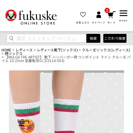
0
MENU
お気に入り
マイページ
カート
検索
こだわり検索
HOME
レディース
レディース靴下(ソックス)
クルー丈ソックス(レディース)
柄ソックス
【MULGA THE ARTIST】 靴下 ハンバーガー柄 ワンポイント ライン クルー丈 パ
イル 23-25cm 足裏転写ロゴ(311A-503)