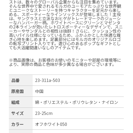
ストは、数々のグローバル企業からも注目を集めています。
そんな世界中で愛されるモルガのユーモアたっぷりな世界観
とユニークなストーリーを持つキャラクターを足元から楽し
める、スポーティーなラインソックスが登場しました！主役
は、サングラスと立派なおヒゲがトレードマークのジューシ
ーなハンバーガー柄。ホワイトベースにグリーンとマゼンタ
の2本ラインが効いたレトロスポーティーなデザインで、スニ
ーカーやサンダルとの相性は抜群！さらに、クッション性の
高いパイル仕様になっているため、ふかふかとした快適な履
き心地を楽しめます。足裏部分にはモルガのオリジナルロゴ
の転写プリント入りです。遊び心のあるポップなギフトとし
ても大活躍間違いなしのアイテムです。
※商品画像は、お客様のお使いのモニターや部屋の環境等に
より、実際の商品と色味が多少異なる場合がございます。
品番
23-311a-503
原産国
中国
組成
綿・ポリエステル・ポリウレタン・ナイロン
サイズ
23-25cm
カラー
オフホワイト050