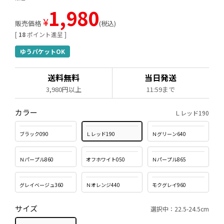
1,980
¥
販売価格
税込
[
18
ポイント進呈 ]
ゆうパケットOK
送料無料
当日発送
3,980円以上
11:59まで
カラー
Ｌレッド190
ブラック090
Ｌレッド190
Ｎグリーン640
Ｎパープル860
オフホワイト050
Ｎパープル865
グレイベージュ360
Ｎオレンジ440
モクグレイ960
サイズ
選択中：22.5-24.5cm