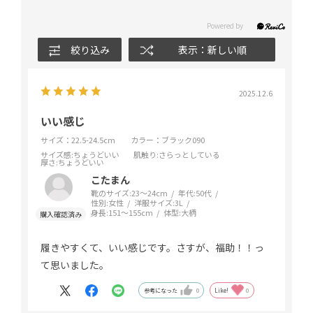
絞り込み
表示：新しい順
2025.12.6
いい感じ
サイズ：22.5-24.5cm
カラー：ブラック090
サイズ感
:ちょうどいい
肌触り
:さらっとしている
厚さ
:ちょうどいい
こたまん
靴のサイズ:
23～24cm
年代:
50代
性別:
女性
洋服サイズ:
3L
身長:
151～155cm
体型:
大柄
履きやすくて、いい感じです。さすが、福助！！っ
て思いました。
参考になった
0
Like!
0