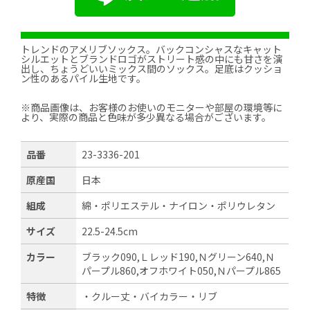
トレンドのアメリブソックス。バックコンシャスなキャット
シルエットとブランドロゴがストリート感の中にも甘さを演
出し、ちょうどいいミックス間のソックス。足底はクッショ
ン性のあるパイル生地です。
※商品画像は、お客様のお使いのモニターや部屋の環境等に
より、実際の商品と色味が多少異なる場合がございます。
品番
23-3336-201
原産国
日本
組成
綿・ポリエステル・ナイロン・ポリウレタン
サイズ
22.5-24.5cm
カラー
ブラック090,Ｌレッド190,Ｎグリーン640,Ｎ
パープル860,オフホワイト050,Ｎパープル865
特徴
・クルー丈・バイカラー・リブ