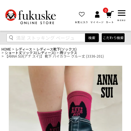
0
MENU
お気に入り
マイページ
カート
検索
こだわり検索
HOME
レディース
レディース靴下(ソックス)
ショート丈ソックス(レディース)
柄ソックス
【ANNA SUI(アナ スイ)】 靴下 バイカラー クルー丈 (3336-201)