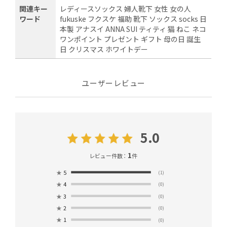
関連キー
レディースソックス 婦人靴下 女性 女の人
ワード
fukuske フクスケ 福助 靴下 ソックス socks 日
本製 アナスイ ANNA SUI ティティ 猫 ねこ ネコ
ワンポイント プレゼント ギフト 母の日 誕生
日 クリスマス ホワイトデー
ユーザーレビュー
5.0
1
レビュー件数：
件
★
5
(1)
★
4
(0)
★
3
(0)
★
2
(0)
★
1
(0)