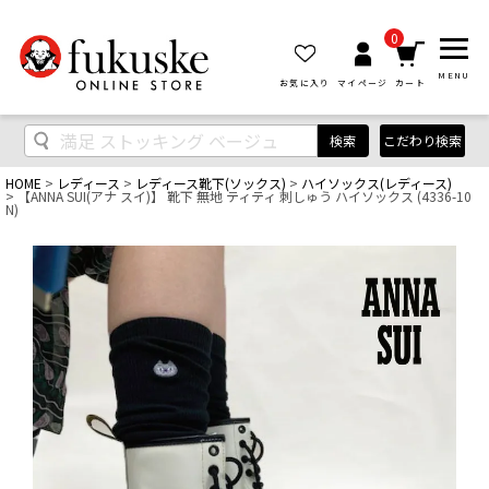
0
MENU
お気に入り
マイページ
カート
検索
こだわり検索
HOME
レディース
レディース靴下(ソックス)
ハイソックス(レディース)
【ANNA SUI(アナ スイ)】 靴下 無地 ティティ 刺しゅう ハイソックス (4336-10
N)