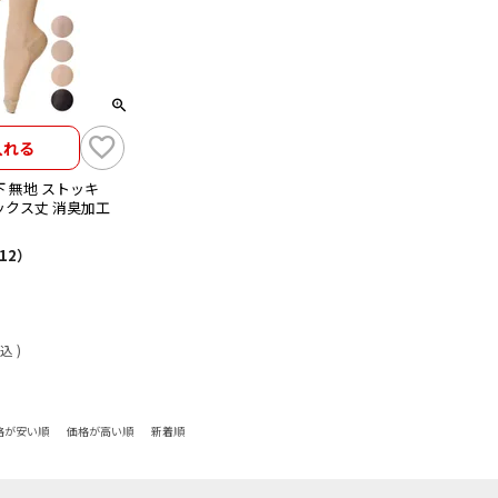
入れる
 無地 ストッキ
ックス丈 消臭加工
12）
込
格が安い順
価格が高い順
新着順