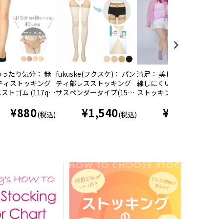
ったり気分： 無
fukuske(フクスケ)： パン
満足： 美しく心地いい 伝
ティストッキング
ティ部レスストッキング
線しにくい 無地 パンティ
ストゴム (117q1
サスペンダータイプ(159q
ストッキング ノンラン設
1221)
計 5L-6L (140-1141)
¥
880
¥
1,540
¥
1,210
(税込)
(税込)
(税込)