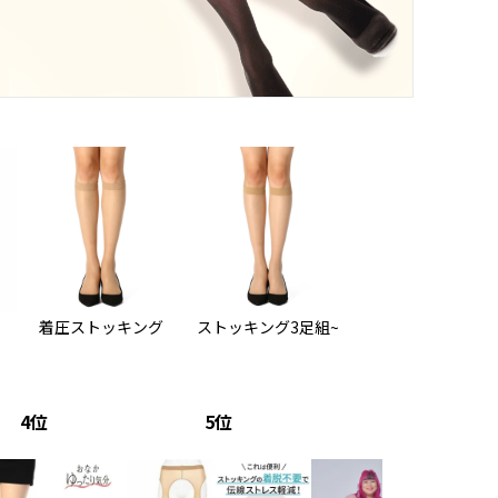
着圧ストッキング
ストッキング3足組~
4
5
6