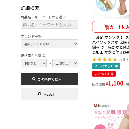
詳細検索
商品名・キーワードから選ぶ
カートに
ブランド一覧
【満足(マンゾク)】 
ハイソックス丈 涼感
編み つま先かかと綿混
臭加工 かかと付き(340-
価格帯から選ぶ
5.0
（
～
ゆうパケットOK
まとめてお得
1,100
¥
税
販売価格