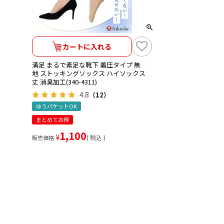
カートに入れる
満足 まるで素足な靴下 着圧タイプ 無
地 ストッキングソックス ハイソックス
丈 消臭加工(340-4311)
4.8
（12）
ゆうパケットOK
まとめてお得
1,100
¥
税込
販売価格