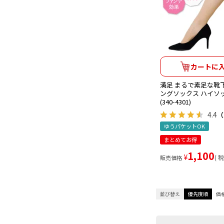
カートに
満足 まるで素足な靴下
ングソックス ハイソ
(340-4301)
4.4
（
ゆうパケットOK
まとめてお得
1,100
¥
税
販売価格
並び替え
優先度順
価