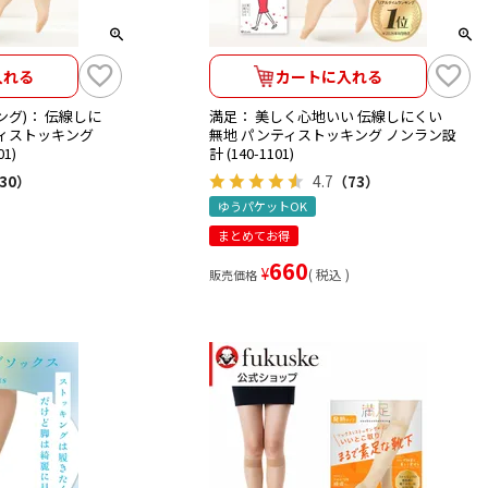
入れる
カートに入れる
リング)： 伝線しに
満足： 美しく心地いい 伝線しにくい
ティストッキング
無地 パンティストッキング ノンラン設
1)
計 (140-1101)
4.7
30）
（73）
ゆうパケットOK
まとめてお得
660
¥
税込
販売価格