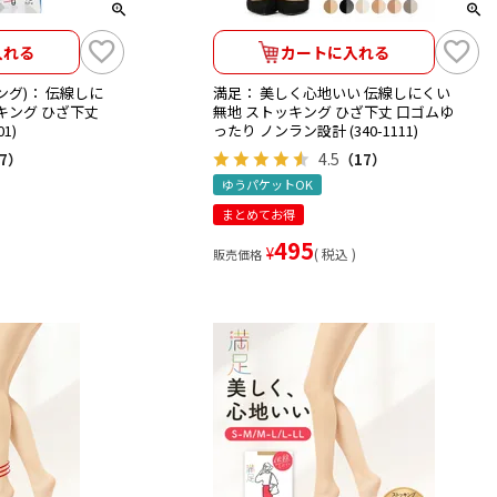
入れる
カートに入れる
リング)： 伝線しに
満足： 美しく心地いい 伝線しにくい
キング ひざ下丈
無地 ストッキング ひざ下丈 口ゴムゆ
1)
ったり ノンラン設計 (340-1111)
4.5
7）
（17）
ゆうパケットOK
まとめてお得
495
¥
税込
販売価格