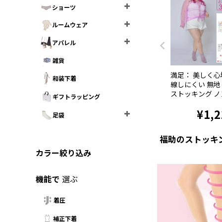
ショーツ
ルームウェア
アパレル
雑貨
満足： 美しく心
和装下着
線しにくい 無地
ストッキング 
ギフトラッピング
計 3L-4L (140-1
¥
1,2
足袋
福助のストッキ
カラー絞り込み
機能で
選ぶ
着圧
補正下着