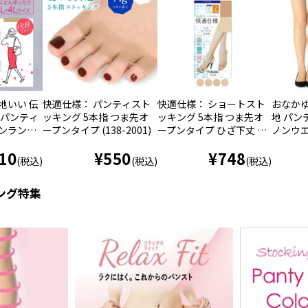
地いい 伝
快適仕様： パンティスト
快適仕様： ショートスト
おなかゆ
 パンティ
ッキング 5本指 つま先オ
ッキング 5本指 つま先オ
地 パン
ノンラン設
ープンタイプ (138-2001)
ープンタイプ ひざ下丈 2
ノンウエ
131)
足組 (338-2002)
361)
10
¥
550
¥
748
(税込)
(税込)
(税込)
ング特集