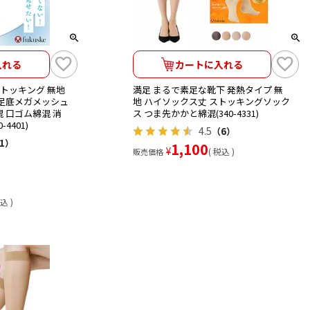
入れる
カートに入れる
ストッキング 無地
満足 まるで素足な靴下 発熱タイプ 無
 足底メガメッシュ
地 ハイソックス丈 ストッキングソック
 口ゴム綿混 消
ス つま先かかと綿混(340-4331)
4401)
4.5
（6）
1）
1,100
¥
税込
販売価格
込