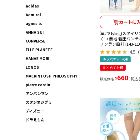
adidas
Admiral
カートに
agnes b.
ANNA SUI
満足Styling(スタイ
くい 無地 着圧パン
CONVERSE
ノンラン設計 (143-110
ELLE PLANETE
4.5
（
HANAE MORI
ゆうパケットOK
LOGOS
まとめてお得
MACKINTOSH PHILOSOPHY
660
¥
税込
販売価格
pierre cardin
アンパンマン
スタジオジブリ
ディズニー
ドラえもん