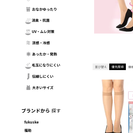
おなかゆったり
消臭・抗菌
UV・ムレ対策
涼感・冷感
あったか・発熱
毛玉になりにくい
並び替え
優先度順
価
伝線しにくい
大きいサイズ
ブランドから
探す
fukuske
福助