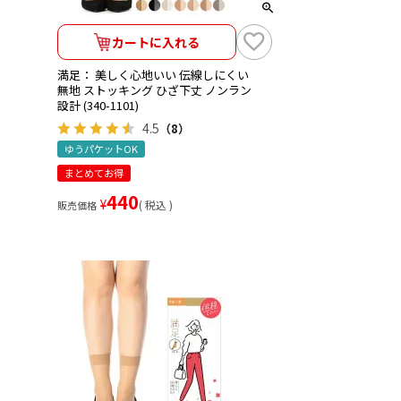
カートに入れる
満足： 美しく心地いい 伝線しにくい
無地 ストッキング ひざ下丈 ノンラン
設計 (340-1101)
4.5
（8）
ゆうパケットOK
まとめてお得
440
¥
税込
販売価格