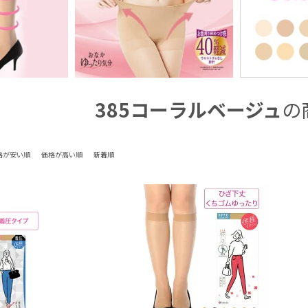
385コーラルベージュ
の
格が安い順
価格が高い順
新着順