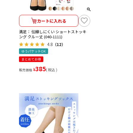
カートに入れる
満足： 伝線しにくい ショートストッキ
ング クルー丈 (040-1111)
4.8
（12）
ゆうパケットOK
まとめてお得
385
¥
税込
販売価格