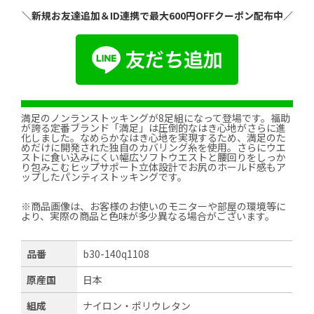
＼新規お友達追加＆ID連携で最大600円OFFクーポン配布中／
満足のノンランストッキングが8足組になって登場です。福助
が誇る定番ブランド「満足」は圧倒的なはき心地がさらに進
化しました。なめらかなはき心地を実現するため、満足のた
めだけに開発された独自のカバリング糸を使用。さらにウエ
ストに食い込みにくい幅広ソフトウエストと腰回りをしっか
り包みこむヒップサポート立体設計でお尻のホールド感もア
ップしたパンティストッキングです。
※商品画像は、お客様のお使いのモニターや部屋の環境等に
より、実際の商品と色味が多少異なる場合がございます。
品番
b30-140q1108
原産国
日本
組成
ナイロン・ポリウレタン