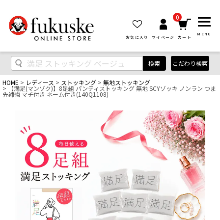
0
MENU
お気に入り
マイページ
カート
検索
こだわり検索
HOME
レディース
ストッキング
無地ストッキング
【満足(マンゾク)】8足組 パンティストッキング 無地 SCYゾッキ ノンラン つま
先補強 マチ付き ネーム付き(140Q1108)