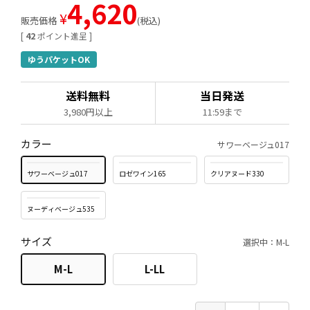
4,620
¥
販売価格
税込
[
42
ポイント進呈 ]
ゆうパケットOK
送料無料
当日発送
3,980円以上
11:59まで
カラー
サワーベージュ017
サワーベージュ017
ロゼワイン165
クリアヌード330
ヌーディベージュ535
サイズ
選択中：M-L
M-L
L-LL