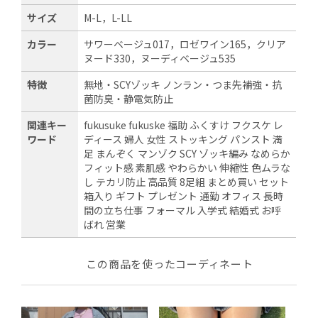
サイズ
M-L，L-LL
カラー
サワーベージュ017，ロゼワイン165，クリア
ヌード330，ヌーディベージュ535
特徴
無地・SCYゾッキ ノンラン・つま先補強・抗
菌防臭・静電気防止
関連キー
fukusuke fukuske 福助 ふくすけ フクスケ レ
ワード
ディース 婦人 女性 ストッキング パンスト 満
足 まんぞく マンゾク SCY ゾッキ編み なめらか
フィット感 素肌感 やわらかい 伸縮性 色ムラな
し テカリ防止 高品質 8足組 まとめ買い セット
箱入り ギフト プレゼント 通勤 オフィス 長時
間の立ち仕事 フォーマル 入学式 結婚式 お呼
ばれ 営業
この商品を使ったコーディネート