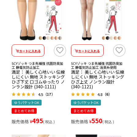
カートに入れる
カートに入れる
SCYゾッキ つま先補強 抗菌防臭加
SCYゾッキ つま先補強 抗菌防臭加
工 静電気防止加工
工 静電気防止加工 消臭糸使用
満足： 美しく心地いい 伝線
満足： 美しく心地いい 伝線
しにくい 無地 ストッキング
しにくい 無地 ストッキング
ひざ下丈 口ゴムゆったり ノ
ひざ上丈 ノンラン設計
ンラン設計 (340-1111)
(340-1121)
4.5
4.8
（17）
（6）
ゆうパケットOK
ゆうパケットOK
まとめてお得
まとめてお得
495
550
販売価格
¥
販売価格
¥
税込
税込