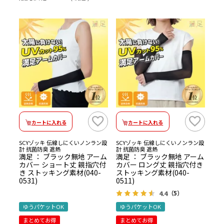
カートに入れる
カートに入れる
SCYゾッキ 伝線しにくいノンラン設
SCYゾッキ 伝線しにくいノンラン設
計 抗菌防臭 遮熱
計 抗菌防臭 遮熱
満足 ： ブラック無地 アーム
満足 ： ブラック無地 アーム
カバー ショート丈 親指穴付
カバー ロング丈 親指穴付き
き ストッキング素材(040-
ストッキング素材(040-
0531)
0511)
4.4
（5）
ゆうパケットOK
ゆうパケットOK
まとめてお得
まとめてお得