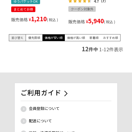
4.7
（7）
ゆうパケットOK
クーポン対象外
まとめてお得
1,210
販売価格
¥
5,940
税込
販売価格
¥
税込
並び替え
優先度順
価格が安い順
価格が高い順
新着順
おすすめ順
12
件中
1
-
12
件表示
ご利用ガイド
会員登録について
配送について