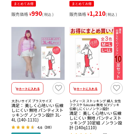
まとめてお得
まとめてお得
990
1,210
販売価格
¥
販売価格
¥
税込
税込
カートに入れる
カートに入れる
大きいサイズ プラスサイズ
レディース ストッキング 婦人 女性
満足： 美しく心地いい 伝線
フクスケ fukuske 無地 SCYゾッキ
伝線しにくいノンラン設計
しにくい 無地 パンティスト
満足： 美しく心地いい 伝線
ッキング ノンラン設計 3L-
しにくい 無地 パンティスト
4L (140-1131)
ッキング 10足組 ノンラン設
計 (140q1110)
4.6
（30）