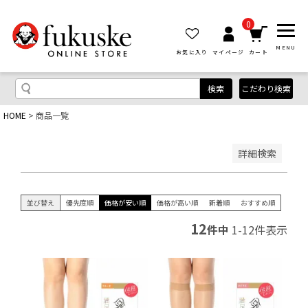
優先度順
レビュー順
0
キーワードヒット順
MENU
お気に入り
マイページ
カート
検索
こだわり検索
HOME
商品一覧
検索
詳細検索
並び替え
優先度順
価格が安い順
価格が高い順
新着順
おすすめ順
12
件中
1
-
12
件表示