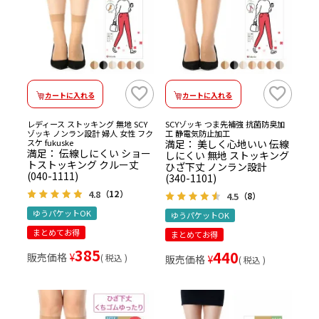
カートに入れる
カートに入れる
レディース ストッキング 無地 SCY
SCYゾッキ つま先補強 抗菌防臭加
ゾッキ ノンラン設計 婦人 女性 フク
工 静電気防止加工
スケ fukuske
満足： 美しく心地いい 伝線
満足： 伝線しにくい ショー
しにくい 無地 ストッキング
トストッキング クルー丈
ひざ下丈 ノンラン設計
(040-1111)
(340-1101)
4.8
（12）
4.5
（8）
ゆうパケットOK
ゆうパケットOK
まとめてお得
まとめてお得
385
440
販売価格
¥
税込
販売価格
¥
税込