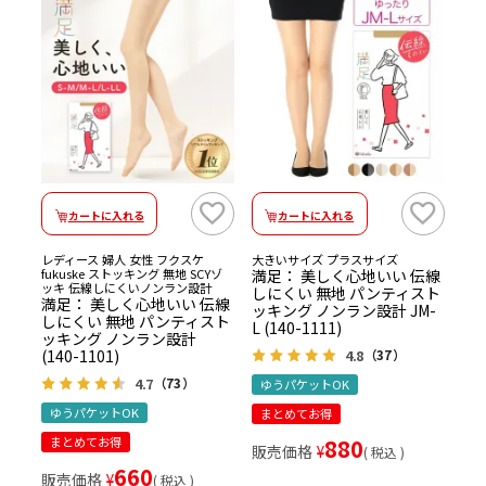
カートに入れる
カートに入れる
レディース 婦人 女性 フクスケ
大きいサイズ プラスサイズ
fukuske ストッキング 無地 SCYゾ
満足： 美しく心地いい 伝線
ッキ 伝線しにくいノンラン設計
しにくい 無地 パンティスト
満足： 美しく心地いい 伝線
ッキング ノンラン設計 JM-
しにくい 無地 パンティスト
L (140-1111)
ッキング ノンラン設計
(140-1101)
4.8
（37）
4.7
（73）
ゆうパケットOK
ゆうパケットOK
まとめてお得
まとめてお得
880
販売価格
¥
税込
660
販売価格
¥
税込