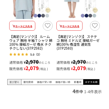
カートに入れる
カートに入れる
【満足(マンゾク)】 ルーム
【満足(マンゾク)】 ステテ
ウェア 無地 半袖Ｔシャツ 綿
コ 無地 ミドル丈 接結ガーゼ
100％ 接結ガーゼ 吸水 チク
綿100％ 吸湿性 通気性
チクしない(37P2592)
(37P2593)
5.0
（1）
2,970
2,970
通常価格
¥
通常価格
¥
のところ
のところ
2,079
2,079
販売価格
¥
販売価格
¥
税込
税込
並び替え
優先度順
価格が安い順
価格が高い順
新着順
おすすめ順
4
件中
1
-
4
件表示