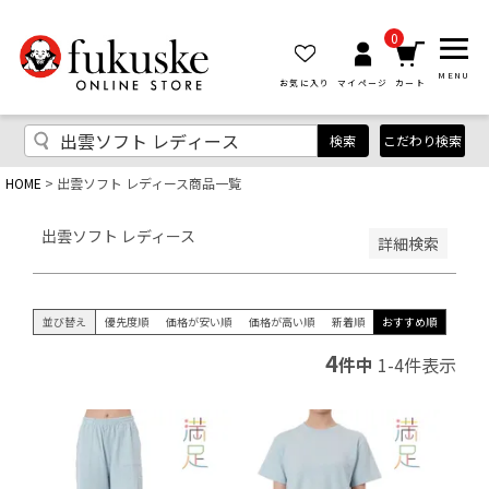
優先度順
レビュー順
0
キーワードヒット順
MENU
お気に入り
マイページ
カート
検索
こだわり検索
HOME
出雲ソフト レディース商品一覧
検索
出雲ソフト レディース
詳細検索
並び替え
優先度順
価格が安い順
価格が高い順
新着順
おすすめ順
4
件中
1
-
4
件表示