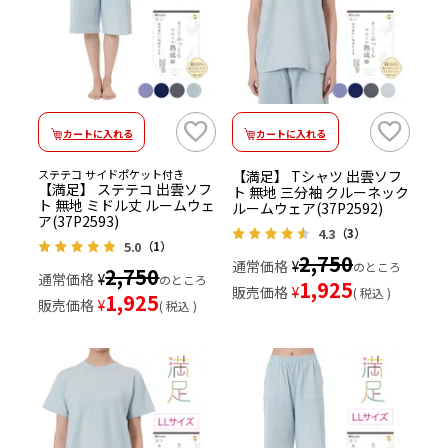
カートに入れる
カートに入れる
ステテコ サイドポケット付き
【満足】 Tシャツ 出雲ソフ
【満足】 ステテコ 出雲ソフ
ト 無地 三分袖 クルーネック
ト 無地 ミドル丈 ルームウェ
ルームウェア(37P2592)
ア(37P2593)
4.3
（3）
5.0
（1）
2,750
通常価格
¥
のところ
2,750
通常価格
¥
のところ
1,925
販売価格
¥
税込
1,925
販売価格
¥
税込