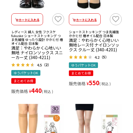
カートに入れる
カートに入れる
レディース 婦人 女性 フクスケ
ショートストッキング つま先補強
fukuske ショートストッキング つ
かかと付 椿オイル配合 日本製
ま先補強 ゆったり設計 かかと付 椿
満足：やわらかく心地いい
オイル配合 日本製
無地レース付 ナイロンソッ
満足：やわらかく心地いい
クス クルー丈 (340-4201)
無地 ナイロンソックス スニ
ーカー丈 (340-4211)
4.2
（5）
4.5
（2）
ゆうパケットOK
ゆうパケットOK
まとめてお得
まとめてお得
550
販売価格
¥
税込
440
販売価格
¥
税込