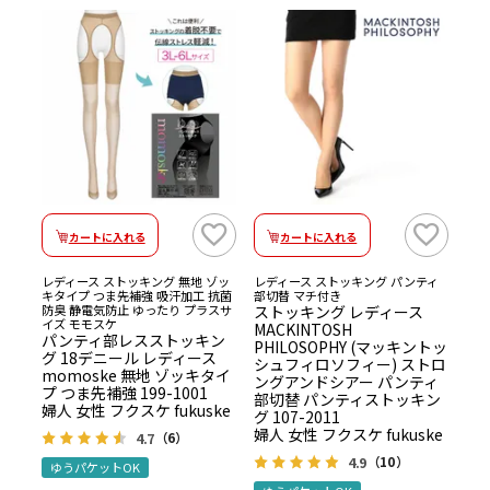
カートに入れる
カートに入れる
レディース ストッキング 無地 ゾッ
レディース ストッキング パンティ
キタイプ つま先補強 吸汗加工 抗菌
部切替 マチ付き
防臭 静電気防止 ゆったり プラスサ
ストッキング レディース
イズ モモスケ
MACKINTOSH
パンティ部レスストッキン
PHILOSOPHY (マッキントッ
グ 18デニール レディース
シュフィロソフィー) ストロ
momoske 無地 ゾッキタイ
ングアンドシアー パンティ
プ つま先補強 199-1001
部切替 パンティストッキン
婦人 女性 フクスケ fukuske
グ 107-2011
婦人 女性 フクスケ fukuske
4.7
（6）
4.9
（10）
ゆうパケットOK