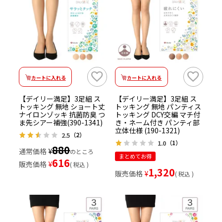
カートに入れる
カートに入れる
【デイリー満足】3足組 ス
【デイリー満足】3足組 ス
トッキング 無地 ショート丈
トッキング 無地 パンティス
ナイロンゾッキ 抗菌防臭 つ
トッキング DCY交編 マチ付
ま先シアー補強(390-1341)
き・ネーム付き パンティ部
立体仕様 (190-1321)
2.5
（2）
1.0
（1）
880
通常価格
¥
のところ
まとめてお得
616
販売価格
¥
税込
1,320
販売価格
¥
税込