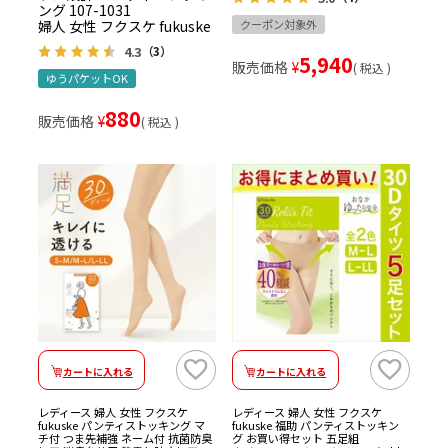
ング 107-1031
婦人 女性 フクスケ fukuske
クーポン対象外
4.3
（3）
5,940
販売価格
¥
税込
ゆうパケットOK
880
販売価格
¥
税込
カートに入れる
カートに入れる
レディース 婦人 女性 フクスケ
レディース 婦人 女性 フクスケ
fukuske パンティストッキング マ
fukuske 福助 パンティストッキン
チ付 つま先補強 ネーム付 抗菌防臭
グ お買い得セット 五足組