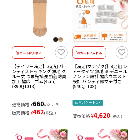
カートに入れる
カートに入れる
【デイリー満足】3足組 パ
【満足(マンゾク)】8足組 シ
ンティストッキング 無地 ク
アータイツ 無地 30デニール
ルー丈 つま先補強 抗菌防臭
ノンラン設計 幅広ウエスト
加工 幅広口ゴム(4cm)
設計 パンティ部マチ付き
(390Q1013)
(540Q1108)
660
ゆうパケットOK
通常価格
¥
のところ
462
販売価格
¥
税込
4,620
販売価格
¥
税込