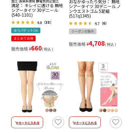
加工 消臭糸使用 静電気防止加工
おなかゆったり気分： 無地
満足： キレイに透ける 無地
シアータイツ 30デニール ノ
シアータイツ 30デニール
ンウエストゴム 5足組
(540-1101)
(517q1345)
4.8
（38）
4.7
（6）
ゆうパケットOK
クーポン対象外
まとめてお得
4,708
販売価格
¥
税込
660
販売価格
¥
税込
カートに入れる
カートに入れる