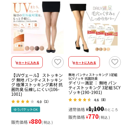
カートに入れる
カートに入れる
【UVヴェール】 ストッキン
無地 パンティストッキング 3足組
SCYゾッキ 抗菌防臭
グ 無地 パンティストッキン
デイリー満足 ： 無地 パン
グ 極薄ストッキング素材 抗
ティストッキング 3足組 SCY
菌防臭 伝線しにくい(106-
ゾッキ(190-1901)
1001)
4.6
（8）
4.0
（1）
1,100
通常価格
¥
ゆうパケットOK
のところ
770
販売価格
¥
税込
880
販売価格
¥
税込