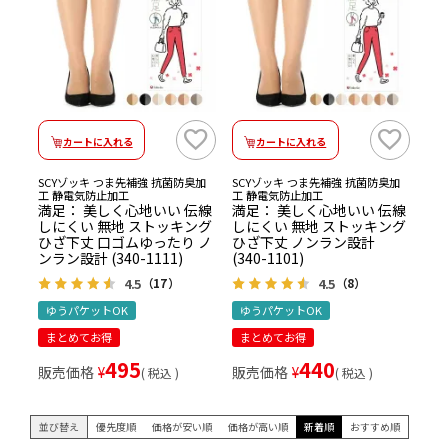
カートに入れる
カートに入れる
SCYゾッキ つま先補強 抗菌防臭加
SCYゾッキ つま先補強 抗菌防臭加
工 静電気防止加工
工 静電気防止加工
満足： 美しく心地いい 伝線
満足： 美しく心地いい 伝線
しにくい 無地 ストッキング
しにくい 無地 ストッキング
ひざ下丈 口ゴムゆったり ノ
ひざ下丈 ノンラン設計
ンラン設計 (340-1111)
(340-1101)
4.5
4.5
（17）
（8）
ゆうパケットOK
ゆうパケットOK
まとめてお得
まとめてお得
495
440
販売価格
¥
販売価格
¥
税込
税込
並び替え
優先度順
価格が安い順
価格が高い順
新着順
おすすめ順