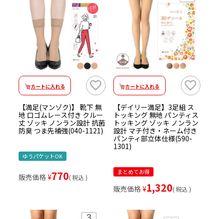
カートに入れる
カートに入れる
【満足(マンゾク)】 靴下 無
【デイリー満足】3足組 ス
地 口ゴムレース付き クルー
トッキング 無地 パンティス
丈 ゾッキ ノンラン設計 抗菌
トッキング ゾッキ ノンラン
防臭 つま先補強(040-1121)
設計 マチ付き・ネーム付き
パンティ部立体仕様(590-
1301)
ゆうパケットOK
まとめてお得
770
販売価格
¥
税込
1,320
販売価格
¥
税込