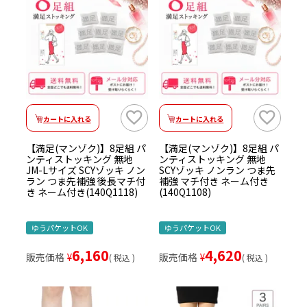
カートに入れる
カートに入れる
【満足(マンゾク)】8足組 パ
【満足(マンゾク)】8足組 パ
ンティストッキング 無地
ンティストッキング 無地
JM-Lサイズ SCYゾッキ ノン
SCYゾッキ ノンラン つま先
ラン つま先補強 後長マチ付
補強 マチ付き ネーム付き
き ネーム付き(140Q1118)
(140Q1108)
ゆうパケットOK
ゆうパケットOK
6,160
4,620
販売価格
¥
販売価格
¥
税込
税込