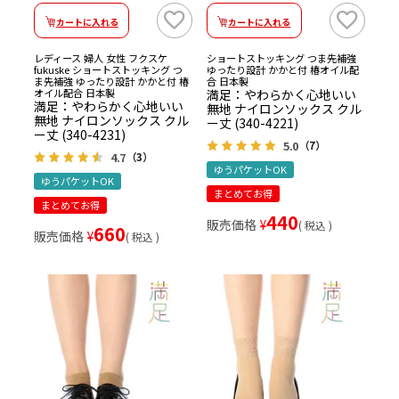
カートに入れる
カートに入れる
レディース 婦人 女性 フクスケ
ショートストッキング つま先補強
fukuske ショートストッキング つ
ゆったり設計 かかと付 椿オイル配
ま先補強 ゆったり設計 かかと付 椿
合 日本製
オイル配合 日本製
満足：やわらかく心地いい
満足：やわらかく心地いい
無地 ナイロンソックス クル
無地 ナイロンソックス クル
ー丈 (340-4221)
ー丈 (340-4231)
5.0
（7）
4.7
（3）
ゆうパケットOK
ゆうパケットOK
まとめてお得
まとめてお得
440
販売価格
¥
税込
660
販売価格
¥
税込