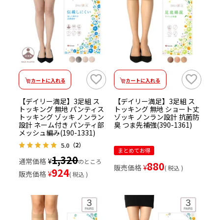
カートに入れる
カートに入れる
【デイリー満足】3足組 ス
【デイリー満足】3足組 ス
トッキング 無地 パンティス
トッキング 無地 ショート丈
トッキング ゾッキ ノンラン
ゾッキ ノンラン設計 抗菌防
設計 ネーム付き パンティ部
臭 つま先補強(390-1361)
メッシュ編み(190-1331)
5.0
（2）
まとめてお得
1,320
通常価格
¥
のところ
880
販売価格
¥
税込
924
販売価格
¥
税込