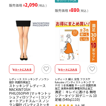
ゆうパケットOK
2,090
販売価格
¥
税込
880
販売価格
¥
税込
カートに入れる
カートに入れる
レディース ストッキング ノンラン
レディース 婦人 女性 フクスケ
設計 抗菌防臭加工
fukuske パンティストッキング マ
ストッキング レディース
チ付 つま先補強 ネーム付 抗菌防臭
加工 消臭糸使用 静電気防止加工
MACKINTOSH
満足： キレイに透ける 無地
PHILOSOPHY (マッキントッ
シアータイツ 30デニール 10
シュフィロソフィー) コンフ
足組 (540q1110)
ォートアンドスムース ノン
ラン設計 パンティストッキ
5.0
（4）