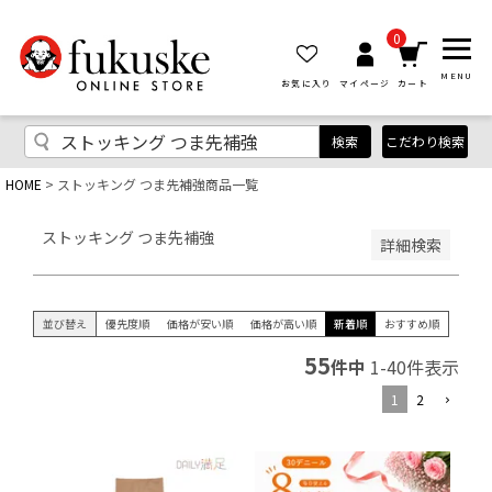
優先度順
レビュー順
0
キーワードヒット順
MENU
お気に入り
マイページ
カート
検索
こだわり検索
HOME
ストッキング つま先補強商品一覧
検索
ストッキング つま先補強
詳細検索
並び替え
優先度順
価格が安い順
価格が高い順
新着順
おすすめ順
55
件中
1
-
40
件表示
1
2