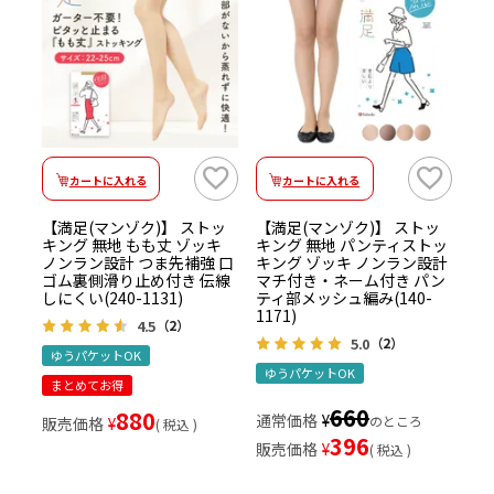
カートに入れる
カートに入れる
【満足(マンゾク)】 ストッ
【満足(マンゾク)】 ストッ
キング 無地 もも丈 ゾッキ
キング 無地 パンティストッ
ノンラン設計 つま先補強 口
キング ゾッキ ノンラン設計
ゴム裏側滑り止め付き 伝線
マチ付き・ネーム付き パン
しにくい(240-1131)
ティ部メッシュ編み(140-
1171)
4.5
（2）
5.0
（2）
ゆうパケットOK
ゆうパケットOK
まとめてお得
660
880
通常価格
¥
のところ
販売価格
¥
税込
396
販売価格
¥
税込