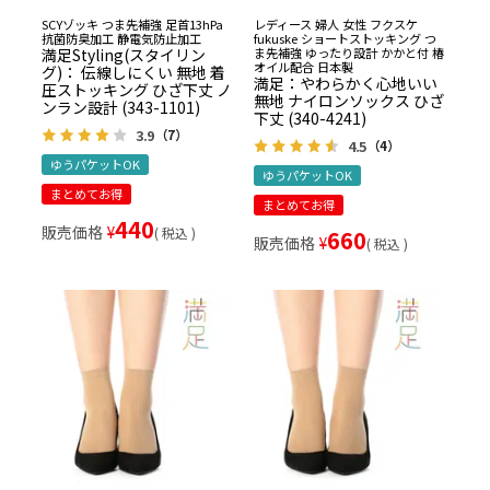
SCYゾッキ つま先補強 足首13hPa
レディース 婦人 女性 フクスケ
抗菌防臭加工 静電気防止加工
fukuske ショートストッキング つ
満足Styling(スタイリン
ま先補強 ゆったり設計 かかと付 椿
オイル配合 日本製
グ)： 伝線しにくい 無地 着
満足：やわらかく心地いい
圧ストッキング ひざ下丈 ノ
無地 ナイロンソックス ひざ
ンラン設計 (343-1101)
下丈 (340-4241)
3.9
（7）
4.5
（4）
ゆうパケットOK
ゆうパケットOK
まとめてお得
まとめてお得
440
販売価格
¥
税込
660
販売価格
¥
税込