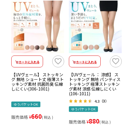
カートに入れる
カートに入れる
【UVヴェール】 ストッキン
【UVヴェール ： 涼感】 ス
グ 無地 ショート丈 極薄スト
トッキング 無地 パンティス
ッキング素材 抗菌防臭 伝線
トッキング 極薄ストッキン
しにくい(306-1001)
グ素材 涼感 伝線しにくい
(106-1011)
4.3
（3）
ゆうパケットOK
ゆうパケットOK
660
販売価格
¥
税込
880
販売価格
¥
税込