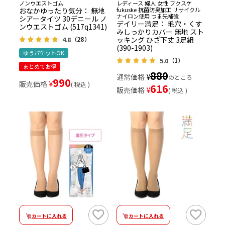
ノンウエストゴム
レディース 婦人 女性 フクスケ
おなかゆったり気分： 無地
fukuske 抗菌防臭加工 リサイクル
ナイロン使用 つま先補強
シアータイツ 30デニール ノ
デイリー満足： 毛穴・くす
ンウエストゴム (517q1341)
みしっかりカバー 無地 スト
ッキング ひざ下丈 3足組
4.8
（28）
(390-1903)
ゆうパケットOK
5.0
（1）
まとめてお得
880
通常価格
¥
のところ
990
販売価格
¥
税込
616
販売価格
¥
税込
カートに入れる
カートに入れる