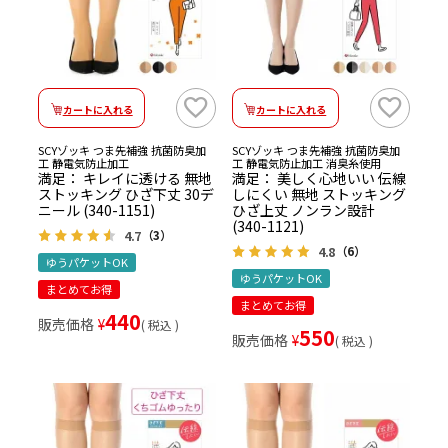
カートに入れる
カートに入れる
SCYゾッキ つま先補強 抗菌防臭加
SCYゾッキ つま先補強 抗菌防臭加
工 静電気防止加工
工 静電気防止加工 消臭糸使用
満足： キレイに透ける 無地
満足： 美しく心地いい 伝線
ストッキング ひざ下丈 30デ
しにくい 無地 ストッキング
ニール (340-1151)
ひざ上丈 ノンラン設計
(340-1121)
4.7
（3）
4.8
（6）
ゆうパケットOK
ゆうパケットOK
まとめてお得
まとめてお得
440
販売価格
¥
税込
550
販売価格
¥
税込