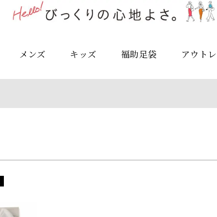
予約商品
予約商品のみを表示
メンズ
キッズ
福助足袋
アウトレ
並び順
新着順
登録順
価格が安
キーワードヒット順