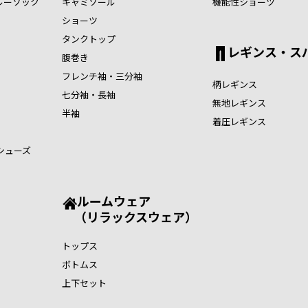
ルーソック
キャミソール
機能性ショーツ
ショーツ
タンクトップ
レギンス・ス
腹巻き
フレンチ袖・三分袖
柄レギンス
七分袖・長袖
無地レギンス
半袖
着圧レギンス
シューズ
ルームウェア
（リラックスウェア）
トップス
ボトムス
上下セット