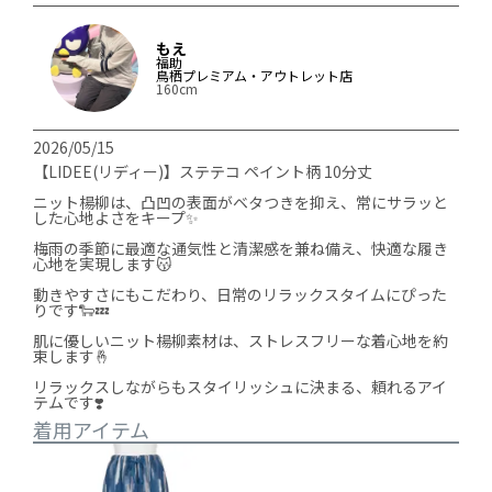
もえ
福助
鳥栖プレミアム・アウトレット店
160cm
2026/05/15
【LIDEE(リディー)】ステテコ ペイント柄 10分丈 

ニット楊柳は、凸凹の表面がベタつきを抑え、常にサラッと
した心地よさをキープ✨️

梅雨の季節に最適な通気性と清潔感を兼ね備え、快適な履き
心地を実現します😽

動きやすさにもこだわり、日常のリラックスタイムにぴった
りです🐑💤

肌に優しいニット楊柳素材は、ストレスフリーな着心地を約
束します🤞

リラックスしながらもスタイリッシュに決まる、頼れるアイ
着用アイテム