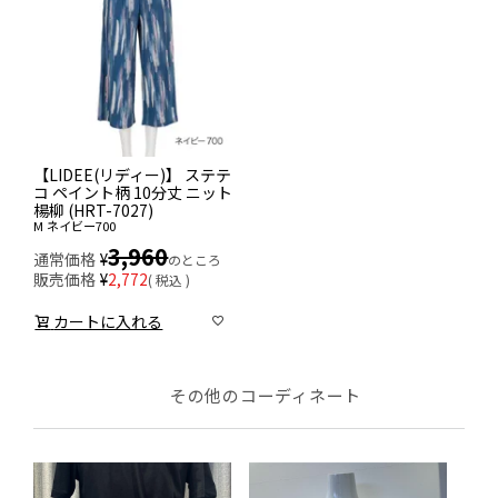
【LIDEE(リディー)】 ステテ
コ ペイント柄 10分丈 ニット
楊柳 (HRT-7027)
M
ネイビー700
3,960
通常価格
¥
のところ
販売価格
¥
2,772
税込
カートに入れる
その他のコーディネート