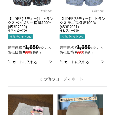
【LIDEE(リディー)】 トラン
【LIDEE(リディー)】 トラン
クス ペイズリー柄 綿100％
クス テニス柄 綿100％
(453P2030)
(453P2031)
M
ネイビー700
M
Ｌブルー790
ゆうパケットOK
ゆうパケットOK
1,650
1,650
通常価格
¥
通常価格
¥
のところ
のところ
販売価格
¥
990
販売価格
¥
990
税込
税込
カートに入れる
カートに入れる
その他のコーディネート