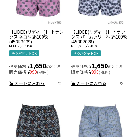
【LIDEE(リディー)】 トラン
【LIDEE(リディー)】 トラン
クス ネコ柄 綿100％
クス パームツリー柄 綿100％
(453P2029)
(453P2028)
M
Ｎレッド150
M
Ｌパープル870
ゆうパケットOK
ゆうパケットOK
1,650
1,650
通常価格
¥
通常価格
¥
のところ
のところ
販売価格
¥
990
販売価格
¥
990
税込
税込
カートに入れる
カートに入れる