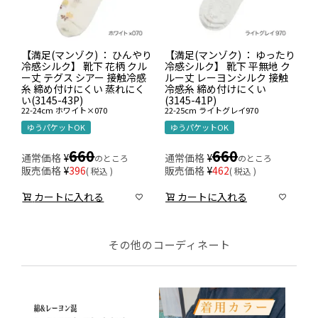
【満足(マンゾク) ： ひんやり
【満足(マンゾク) ： ゆったり
冷感シルク】 靴下 花柄 クル
冷感シルク】 靴下 平無地 ク
ー丈 テグス シアー 接触冷感
ルー丈 レーヨンシルク 接触
糸 締め付けにくい 蒸れにく
冷感糸 締め付けにくい
い(3145-43P)
(3145-41P)
22-24cm
ホワイト×070
22-25cm
ライトグレイ970
ゆうパケットOK
ゆうパケットOK
660
660
通常価格
¥
通常価格
¥
のところ
のところ
販売価格
¥
396
販売価格
¥
462
税込
税込
カートに入れる
カートに入れる
その他のコーディネート