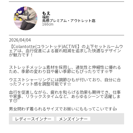
もえ
福助
鳥栖プレミアム・アウトレット店
160cm
2026/04/04
【Colantotte(コラントッテ)ACTIVE】の上下セットルームウ
ェアは、血行促進による疲れ軽減を追求した快適なデザイン
が魅力です！

ストレッチメッシュ素材を採用し、通気性と伸縮性に優れる
ため、季節の変わり目や暑い季節にもぴったりです🌞🌴

ウエストシャーリングには調節ひもが付いており、自分に合
ったフィット感を調整可能です☆

血行を促進しながら、疲れを和らげる効果も期待でき、仕事
や家事、リラックスタイムなど、あらゆるシーンで活躍しま
す😴

男女問わず着られるサイズでお揃いにももってこいです👍
レディースインナー
メンズインナー