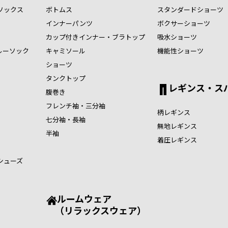
ソックス
ボトムス
スタンダードショーツ
インナーパンツ
ボクサーショーツ
カップ付きインナー・ブラトップ
吸水ショーツ
ルーソック
キャミソール
機能性ショーツ
ショーツ
タンクトップ
レギンス・ス
腹巻き
フレンチ袖・三分袖
柄レギンス
七分袖・長袖
無地レギンス
半袖
着圧レギンス
シューズ
ルームウェア
（リラックスウェア）