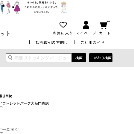
ット
お気に入り
マイページ
カート
卸売取引の方向け
ご利用ガイド
検索
こだわり検索
RUMIo
アウトレットパーク大阪門真店
cm
👏🏽🤍


