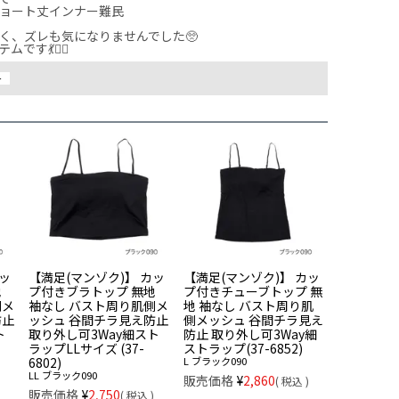
ョート丈インナー難民

く、ズレも気になりませんでした🥺

す💃❤️‍🔥
ー
カッ
【満足(マンゾク)】 カッ
【満足(マンゾク)】 カッ
地
プ付きブラトップ 無地
プ付きチューブトップ 無
側メ
袖なし バスト周り肌側メ
地 袖なし バスト周り肌
防止
ッシュ 谷間チラ見え防止
側メッシュ 谷間チラ見え
ト
取り外し可3Way細スト
防止 取り外し可3Way細
ラップLLサイズ (37-
ストラップ(37-6852)
6802)
L
ブラック090
LL
ブラック090
販売価格
¥
2,860
税込
販売価格
¥
2,750
税込