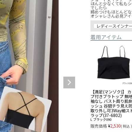
ほんと少なくて私もシ
でした💦

締めつけもほとんどな
オシャレさん必見アイテムで
レディースインナ
着用アイテム
【満足(マンゾク)】 
プ付きブラトップ 無
袖なし バスト周り肌
ッシュ 谷間チラ見え
取り外し可3Way細ス
ラップ(37-6802)
L
ブラック090
販売価格
¥
2,530
税込