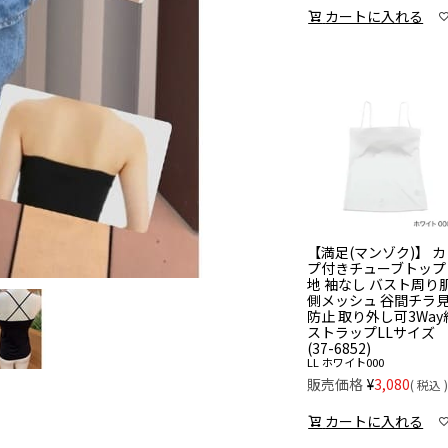
カートに入れる
【満足(マンゾク)】 
プ付きチューブトップ
地 袖なし バスト周り
側メッシュ 谷間チラ
防止 取り外し可3Way
ストラップLLサイズ
(37-6852)
LL
ホワイト000
販売価格
¥
3,080
税込
カートに入れる