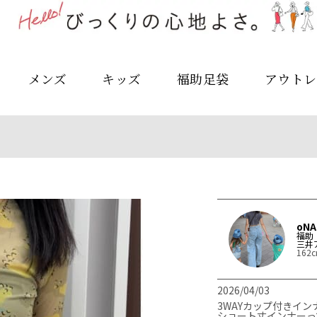
メンズ
キッズ
福助足袋
アウトレ
oNA
福助
三井
162
2026/04/03
3WAYカップ付きインナー
ショート丈インナーって