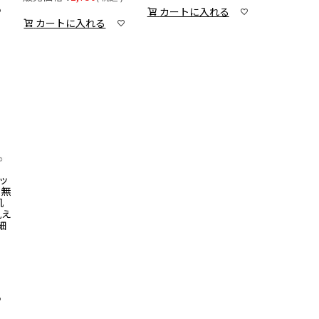
カートに入れる
カートに入れる
カッ
 無
肌
見え
細