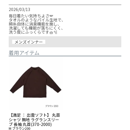
2026/03/13
毎日着たい気持ちよさ🪽

タオルのようなパイル生地で､

綿糸自体に消臭機能を施し､

洗濯しても機能が落ちにくく､

洗う度にふっくらです🧺🫧
メンズインナー
着用アイテム
【満足 ： 出雲ソフト】 丸首
シャツ 無地 ラグランスリー
ブ 長袖 丸首(370-2000)
M
ブラウン200