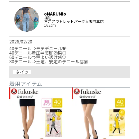
oNARUMIo
福助
三井アウトレットパーク大阪門真店
162cm
2026/02/20
40デニール⇒モテデニール💝

40デニール着圧⇒美脚効果◎

60デニール⇒程よい透け感🤍

タイツ
着用アイテム