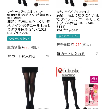
レディース 婦人 女性 フクスケ
大きいサイズ プラスサイズ
fukuske 静電気防止 つま先補強 保湿
満足： 毛玉になりにくい 無
加工 発熱加工
地 タイツ 60デニール しっと
満足： 毛玉になりにくい 無
りダブル保湿 JM-L (740-
地 タイツ 60デニール しっと
7111)
りダブル保湿 (740-7101)
JM-L
ブラック090
L-LL
ブラック090
ゆうパケットOK
ゆうパケットOK
販売価格
¥
1,210
税込
販売価格
¥
990
税込
カートに入れる
カートに入れる