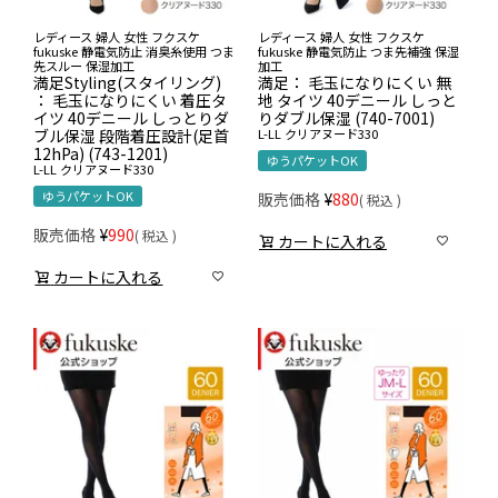
レディース 婦人 女性 フクスケ
レディース 婦人 女性 フクスケ
fukuske 静電気防止 消臭糸使用 つま
fukuske 静電気防止 つま先補強 保湿
先スルー 保湿加工
加工
満足Styling(スタイリング)
満足： 毛玉になりにくい 無
： 毛玉になりにくい 着圧タ
地 タイツ 40デニール しっと
イツ 40デニール しっとりダ
りダブル保湿 (740-7001)
ブル保湿 段階着圧設計(足首
L-LL
クリアヌード330
12hPa) (743-1201)
ゆうパケットOK
L-LL
クリアヌード330
ゆうパケットOK
販売価格
¥
880
税込
販売価格
¥
990
税込
カートに入れる
カートに入れる