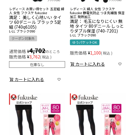
レディース お買い得セット 五足組 婦
レディース 婦人 女性 フクスケ
人 女性 フクスケ fukuske
fukuske 静電気防止 つま先補強 保湿
満足： 美しく心地いい タイ
加工 発熱加工
満足： 毛玉になりにくい 無
ツ 60デニール ブラック 5足
地 タイツ 80デニール しっと
組 (740q6105)
りダブル保湿 (740-7201)
L-LL
ブラック090
L-LL
ブラック090
クーポン対象外
ゆうパケットOK
4,702
通常価格
¥
のところ
販売価格
¥
1,100
税込
販売価格
¥
3,762
税込
カートに入れる
在庫なし
カートに入れる