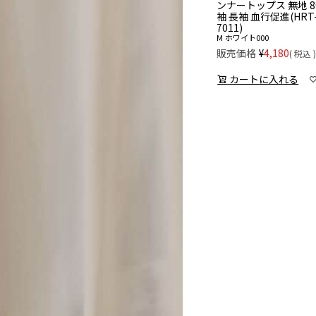
ンナートップス 無地 
袖 長袖 血行促進(HRT
7011)
M
ホワイト000
販売価格
¥
4,180
税込
カートに入れる