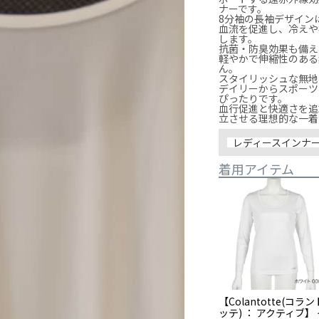
ナーです。

8分袖の長袖デザイン
血流を促進し、冷えや
します。

抗菌・防臭効果も備え
軽やかで伸縮性のある
ん。

スタイリッシュな無地
デイリーからスポーツ
ぴったりです。

血行促進と快適さを追
レディースインナ
着用アイテム
【Colantotte(コラン
ッテ) ： アクティブ】