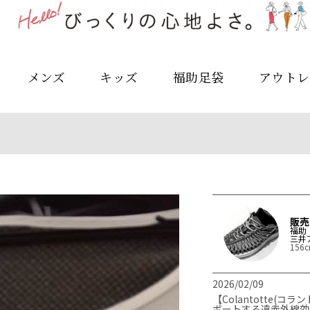
メンズ
キッズ
福助足袋
アウトレ
販売
福助
三井
156
2026/02/09
【Colantotte(
ポートする遠赤外線効