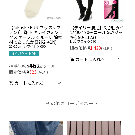
【fukuske FUN(フクスケフ
【デイリー満足】3足組 タイ
ァン)】 靴下 キレイ見えソッ
ツ 無地 80デニール SCYゾッ
クス ケーブル クルー丈 綿素
キ(790-1123)
材であったか(3262-41N)
L-LL
ブラック090
23-25cm
ホワイト×060
販売価格
¥
1,430
税込
ゆうパケットOK
カートに入れる
462
通常価格
¥
のところ
販売価格
¥
323
税込
カートに入れる
その他のコーディネート