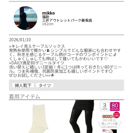
mikko
福助
三井アウトレットパーク幕張店
162cm
2026/01/10
⭐︎キレイ見えケーブルソックス

発熱糸使用で暖かい🧵シンプルでどんな服装にも合わせやす
く、秋冬を感じるケーブル柄がコーデのワンポイントに🧦

くしゅくしゅしても伸ばして履いてもかわいいです🤍

⭐︎DAILY満足80デニールタイツ

洗い替えに嬉しい3足組！冬に1つは持っておきたい80デニー
ル。つま先補強、抗菌防臭加工も嬉しいポイントです◎

ぜひお試しください👀🌟
婦人靴下
タイツ
着用アイテム