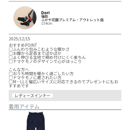
Dori
福助
ふかや花園プレミアム・アウトレット店
154cm
2025/12/15
おすすめPOINT

□ふんわり包みこむような暖かさ

□お腹から足首までぽかぽか

□よく伸びる生地で締め付けにくく楽ちん

□ナマケモノのデザインで心がほっこり

こんな方へ

□おうち時間を暖かく過ごしたい方

□ナマケモノに癒されたい方

□M―LLと幅広いサイズに対応できるのでプレゼントにもお
すすめです
レディースインナー
着用アイテム