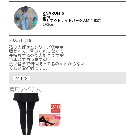
oNARUMIo
福助
三井アウトレットパーク大阪門真店
162cm
2025/11/18
私の大好きなシリーズ🥺❤️❤️

暖かくて、着ぶくれしなくて

長持ちするので大好きです💝

毎年必ず買います😂

洗い替えで何個持ってるのかわからない

くらい愛好者です✌🏽
タイツ
着用アイテム