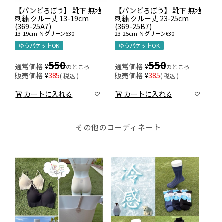
【パンどろぼう】 靴下 無地
【パンどろぼう】 靴下 無地
刺繍 クルー丈 13-19cm
刺繍 クルー丈 23-25cm
(369-25A7)
(369-25B7)
13-19cm
Ｎグリーン630
23-25cm
Ｎグリーン630
ゆうパケットOK
ゆうパケットOK
550
550
通常価格
¥
通常価格
¥
のところ
のところ
販売価格
¥
385
販売価格
¥
385
税込
税込
カートに入れる
カートに入れる
その他のコーディネート