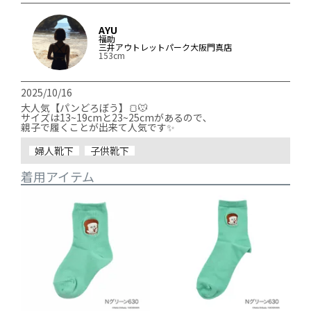
AYU
福助
三井アウトレットパーク大阪門真店
153cm
2025/10/16
大人気【パンどろぼう】🍞🐭

サイズは13~19cmと23~25cmがあるので､

親子で履くことが出来て人気です✨
婦人靴下
子供靴下
着用アイテム