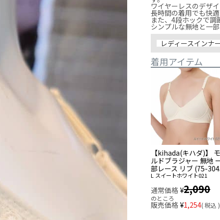
ワイヤーレスのデザイ
長時間の着用でも快適
また、4段ホックで調
シンプルな無地と一部
レディースインナ
着用アイテム
【kihada(キハダ)】 
ルドブラジャー 無地 
部レース リブ (75-304
L
スイートホワイト021
2,090
通常価格
¥
のところ
販売価格
¥
1,254
税込