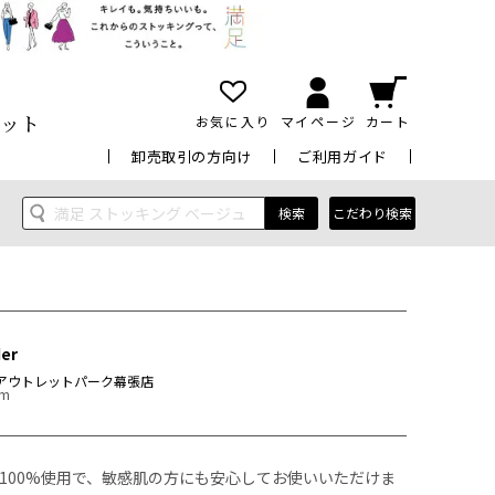
ット
お気に入り
マイページ
カート
卸売取引の方向け
ご利用ガイド
検索
こだわり検索
der
アウトレットパーク幕張店
cm
100%使用で、敏感肌の方にも安心してお使いいただけま