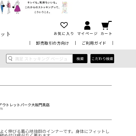
ット
お気に入り
マイページ
カート
卸売取引の方向け
ご利用ガイド
検索
こだわり検索
アウトレットパーク大阪門真店
cm
よく伸びる着心地抜群のインナーです。身体にフィットし
締め付け感がなく着れます。
