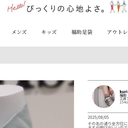
メンズ
キッズ
福助足袋
アウトレ
kuri
福助
三井
154
2025/08/05
その名の通り全方位に
ますが伸びがいいので