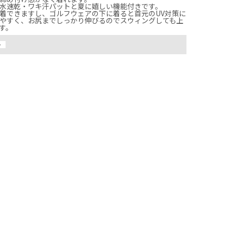
水速乾・ワキ汗パットと夏に嬉しい機能付きです。

着できますし、ゴルフウェアの下に着ると首元のUV対策に
やすく、お尻までしっかり伸びるのでスウィングしても上
す。
ー