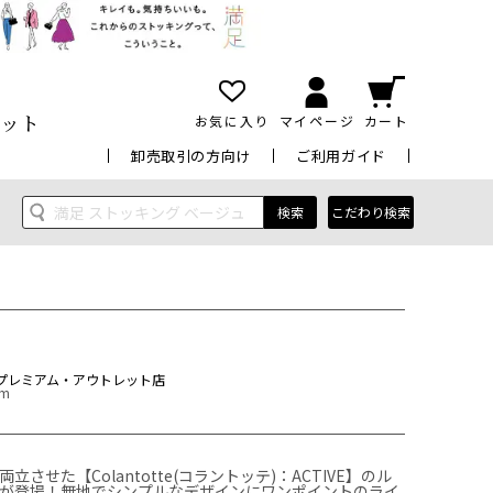
ット
お気に入り
マイページ
カート
卸売取引の方向け
ご利用ガイド
検索
こだわり検索
プレミアム・アウトレット店
cm
させた【Colantotte(コラントッテ)：ACTIVE】のル
が登場！無地でシンプルなデザインにワンポイントのライ