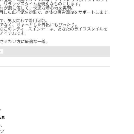
、リラックスタイムを特別なものにします。

材が肌に優しく、快適な着心地を実現。

用した血行促進効果で、身体の疲労回復をサポートします.

で、男女問わず着用可能。

でなく、ちょっとした外出にもぴったり。

なこのレディースインナーは、あなたのライフスタイルを
イテムです.

させたい方に最適な一着。
ー
な肌
ト
ムウ