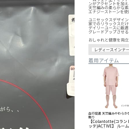
ンがアクセントを加え
天竺編みの柔らかな素
エナジーストーンを使
ユニセックスデザイン
家でのリラックスだけ
デイリーユースに最適
グレードアップさせるア
おしゃれと健康を両立
レディースインナ
着用アイテム
血行促進 天竺編みやわらか
触り
【Colantotte(コラン
ッテ)ACTIVE】 ルー