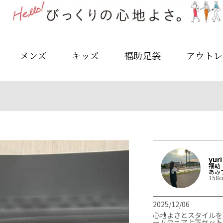
メンズ
キッズ
福助足袋
アウトレ
yuri
福助
あみ
158
2025/12/06
心地よさとスタイルを両立
ームウェア上下セット