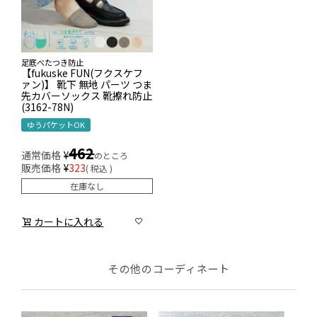
足底べたつき防止
【fukuske FUN(フクスケフ
ァン)】 靴下 無地 パーツ つま
先カバーソックス 靴擦れ防止
(3162-78N)
ゆうパケットOK
462
通常価格
¥
のところ
販売価格
¥
323
税込
在庫なし
カートに入れる
その他のコーディネート