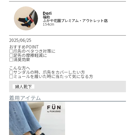
Dori
福助
ふかや花園プレミアム・アウトレット店
154cm
2025/06/25
おすすめPOINT

□爪先のベタつき対策に

□足先の摩擦軽減に

□消臭効果

こんな方へ

□サンダルの時、爪先をカバーしたい方

□ミュールを履いた時に当たって気になる方
婦人靴下
着用アイテム