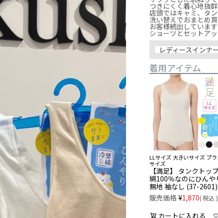
つきにくく着心地抜群で
店頭ではキャミ、タン
洗い替えでおまとめ買
お客様続出しています
ショーツとセットアップで活
レディースインナ
着用アイテム
LLサイズ 大きいサイズ プラ
サイズ
【満足】 タンクトッ
綿100％なのにひんや
無地 袖なし (37-2601)
販売価格
¥
1,870
税込
カートに入れる