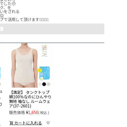
した🥺

ク、を

いをされる



用して頂けます🙆‍♀️🙆‍♀️
ー
ス
【満足】 タンクトップ
綿100％なのにひんやり
プ
無地 袖なし ルームウェ
り
ア(37-2601)
販売価格
¥
1,650
税込
カートに入れる