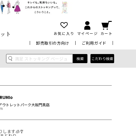
ット
お気に入り
マイページ
カート
卸売取引の方向け
ご利用ガイド
検索
こだわり検索
RUMIo
アウトレットパーク大阪門真店
cm
ます🧊🎐 

まとわり
