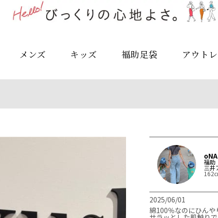
メンズ
キッズ
福助足袋
アウトレ
oNA
福助
三井
162
2025/06/01
綿100％なのにひんやりし
サラッとした肌触りで