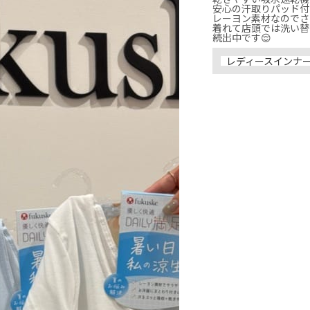
安心の汗取りパッド付き🥺
レーヨン素材なのでさ
着れて店頭では洗い替
続出中です😌
レディースインナ