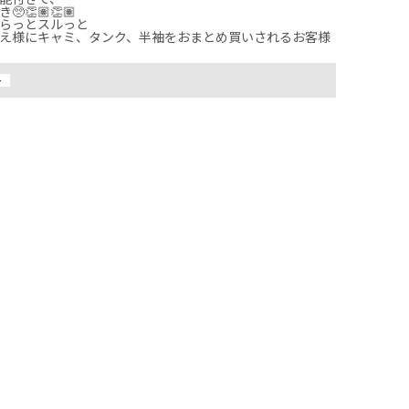
👏🏽👏🏽

らっとスルっと

え様にキャミ、タンク、半袖をおまとめ買いされるお客様
ー