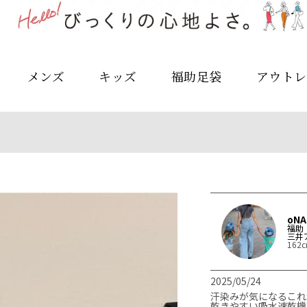
メンズ
キッズ
福助足袋
アウトレ
oNA
福助
三井
162
2025/05/24
汗染みが気になるこれからの
乾きやすい吸水速乾機