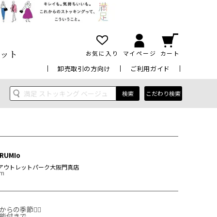
ット
お気に入り
マイページ
カート
卸売取引の方向け
ご利用ガイド
検索
こだわり検索
RUMIo
アウトレットパーク大阪門真店
cm
季節😮‍💨

能付きで、
