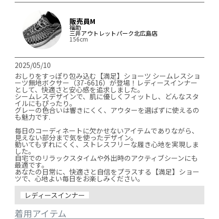
販売員M
福助
三井アウトレットパーク北広島店
156cm
2025/05/10
おしりをすっぽり包み込む【満足】ショーツ シームレスショ
ーツ無地ボクサー（37-6616）が登場！レディースインナー
として、快適さと安心感を追求しました。

シームレスデザインで、肌に優しくフィットし、どんなスタ
イルにもぴったり。

グレーの色合いは響きにくく、アウターを選ばずに使えるの
も魅力です.

毎日のコーディネートに欠かせないアイテムでありながら、
見えない部分まで気を使ったデザイン。

動いてもずれにくく、ストレスフリーな履き心地を実現しま
した。

自宅でのリラックスタイムや外出時のアクティブシーンにも
最適です。

あなたの日常に、快適さと自信をプラスする【満足】ショー
レディースインナー
着用アイテム