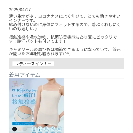
2025/04/27
薄い生地がタテヨコナナメによく伸びて、とても動きやすい
インナーです。

締め付けないのに身体にフィットするので、着ぶくれしにく
いのも嬉しい♪

接触冷感や吸水速乾、抗菌防臭機能もあり夏にピッタリで
す！脇汗パットも付いてます！

キャミソールの肩ひもは調節できるようになっていて、首元
が開いたお洋服も着られます(^^)
レディースインナー
着用アイテム