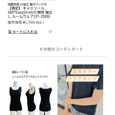
抗菌防臭 UV加工 脇汗パッド付
【満足】 キャミソール
360°EazyStretch 無地 袖な
し ルームウェア(37-2500)
販売価格
¥
1,760
税込
カートに入れる
その他のコーディネート