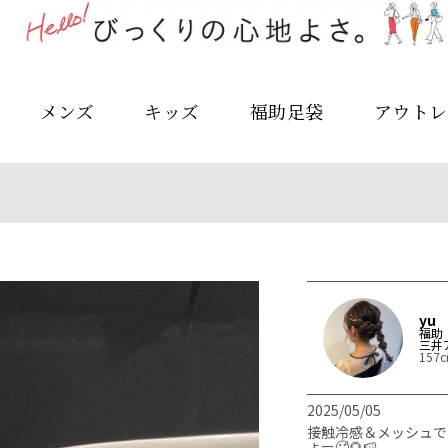
メンズ
キッズ
福助足袋
アウトレ
yu
福助
三井
157
2025/05/05
接触冷感＆メッシュで
ょー🥵🌻🍉