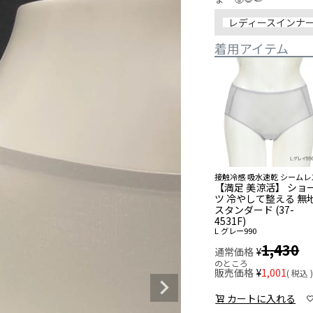
レディースインナ
着用アイテム
接触冷感 吸水速乾 シームレ
【満足 美涼活】 ショ
ツ 冷やして整える 無
スタンダード (37-
4531F)
L
グレー990
1,430
通常価格
¥
のところ
販売価格
¥
1,001
税込
カートに入れる