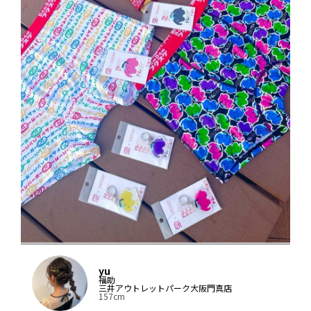
yu
福助
三井アウトレットパーク大阪門真店
157cm