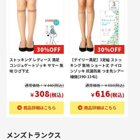
30%OFF
30%OFF
ストッキング レディース 満足
【デイリー満足】3足組 ストッ
コンジュゲートゾッキ サマー 無
キング 無地 ショート丈 ナイロ
地 ひざ下丈
ンゾッキ 抗菌防臭 つま先シアー
補強(390-1341)
通常価格：￥440(税込)
通常価格：￥880(税込)
308
616
￥
(税込)
￥
(税込)
商品詳細はこちら
商品詳細はこちら
メンズトランクス