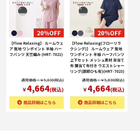
20%OFF
20%OFF
【Flow Relaxing】 ルームウェ
【Flow Relaxing(フローリラ
ア 無地 ワンポイント 半袖 ハー
クシング)】 ルームウェア 無地
フパンツ 天竺編み (HRT-7021)
ワンポイント 半袖 ハーフパンツ
上下セット メッシュ素材 背当て
布 腰当て布付き ウエストシャー
リング(調節ひも有)(HRT-7023)
通常価格：￥5,830(税込)
通常価格：￥5,830(税込)
4,664
4,664
￥
(税込)
￥
(税込)
商品詳細はこちら
商品詳細はこちら