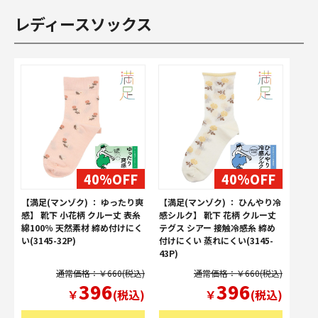
レディースソックス
40%OFF
40%OFF
【満足(マンゾク) ： ゆったり爽
【満足(マンゾク) ： ひんやり冷
感】 靴下 小花柄 クルー丈 表糸
感シルク】 靴下 花柄 クルー丈
綿100％ 天然素材 締め付けにく
テグス シアー 接触冷感糸 締め
い(3145-32P)
付けにくい 蒸れにくい(3145-
43P)
通常価格：￥660(税込)
通常価格：￥660(税込)
396
396
￥
(税込)
￥
(税込)