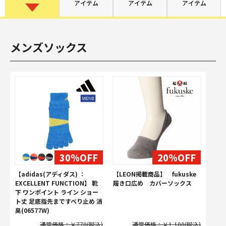
アイテム
アイテム
アイテム
メンズソックス
30%OFF
20%OFF
【adidas(アディダス) ：
【LEON掲載商品】 fukuske
EXCELLENT FUNCTION】 靴
履き口広め カバーソックス
下 ワンポイント ライン ショー
ト丈 足底指先まですべり止め 消
臭(06577W)
通常価格：￥770(税込)
通常価格：￥1,100(税込)