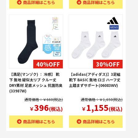
商品詳細はこちら
商品詳細はこちら
40%OFF
30%OFF
【満足(マンゾク) ： 冷感】 靴
【adidas(アディダス)】3足組
下 無地 疑似太リブ クルー丈
靴下 BASIC 無地 ロゴ ハーフ丈
DRY素材 足底メッシュ 抗菌防臭
土踏まずサポート(06083WV)
(33987W)
通常価格：￥660(税込)
通常価格：￥1,650(税込)
396
1,155
￥
(税込)
￥
(税込)
商品詳細はこちら
商品詳細はこちら