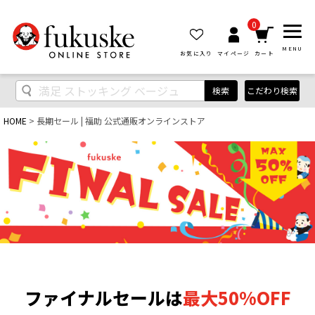
0
MENU
お気に入り
マイページ
カート
こだわり検索
検索
HOME
長期セール | 福助 公式通販オンラインストア
ファイナルセールは
最大50%OFF