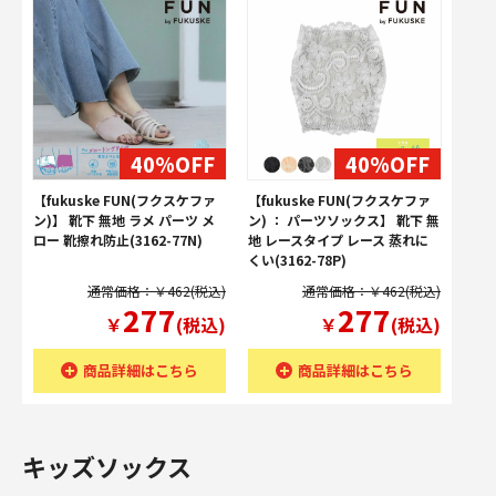
40%OFF
40%OFF
【fukuske FUN(フクスケファ
【fukuske FUN(フクスケファ
ン)】 靴下 無地 ラメ パーツ メ
ン) ： パーツソックス】 靴下 無
ロー 靴擦れ防止(3162-77N)
地 レースタイプ レース 蒸れに
くい(3162-78P)
通常価格：￥462(税込)
通常価格：￥462(税込)
277
277
￥
(税込)
￥
(税込)
商品詳細はこちら
商品詳細はこちら
キッズソックス