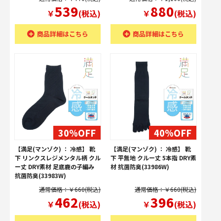
539
880
￥
(税込)
￥
(税込)
商品詳細はこちら
商品詳細はこちら
30%OFF
40%OFF
【満足(マンゾク) ： 冷感】 靴
【満足(マンゾク) ： 冷感】 靴
下 リンクスレジメンタル柄 クル
下 平無地 クルー丈 5本指 DRY素
ー丈 DRY素材 足底鹿の子編み
材 抗菌防臭(33986W)
抗菌防臭(33983W)
通常価格：￥660(税込)
通常価格：￥660(税込)
462
396
￥
(税込)
￥
(税込)