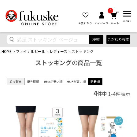
0
MENU
お気に入り
マイページ
カート
検索
こだわり検索
HOME
ファイナルセール
レディース
ストッキング
ストッキング
の商品一覧
並び替え
優先度順
価格が安い順
価格が高い順
新着順
4
件中
1
-
4
件表示