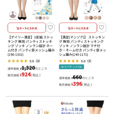
カートに入れる
カートに入れる
【デイリー満足】3足組 ストッ
【満足(マンゾク)】 ストッキン
キング 無地 パンティストッキ
グ 無地 パンティストッキング
ング ゾッキ ノンラン設計 ネー
ゾッキ ノンラン設計 マチ付
ム付き パンティ部メッシュ編み
き・ネーム付き パンティ部メッ
(190-1331)
シュ編み(140-1171)
5.0
5.0
（2）
（2）
1,320
ゆうパケットOK
のところ
通常価格
¥
924
¥
税込
販売価格
660
のところ
通常価格
¥
396
¥
税込
販売価格