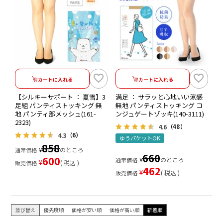
カートに入れる
カートに入れる
【シルキーサポート ： 夏雪】3
満足 ： サラッと心地いい涼感
足組 パンティストッキング 無
無地 パンティストッキング コ
地 パンティ部メッシュ(161-
ンジュゲートゾッキ(140-3111)
2323)
4.6
（48）
4.3
（6）
ゆうパケットOK
858
のところ
通常価格
¥
660
600
のところ
通常価格
¥
¥
税込
販売価格
462
¥
税込
販売価格
並び替え
優先度順
価格が安い順
価格が高い順
新着順