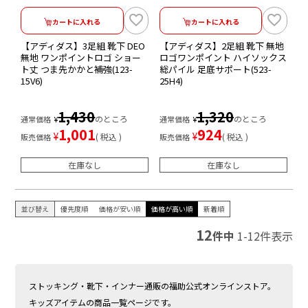
カートに入れる
カートに入れる
【アディダス】3足組 靴下 DEO
【アディダス】2足組 靴下 無地
無地 ワンポイントロゴ ショー
ロゴワンポイント ハイソックス
ト丈 つま先かかと補強(123-
総パイル 足底サポート(523-
15V6)
25H4)
1,430
1,320
のところ
のところ
通常価格
¥
通常価格
¥
1,001
924
¥
¥
税込
税込
販売価格
販売価格
在庫なし
在庫なし
並び替え
優先度順
価格が安い順
価格が高い順
新着順
12
件中
1
-
12
件表示
ストッキング・靴下・インナー通販の福助公式オンラインストア。
キッズアイテムの商品一覧ページです。