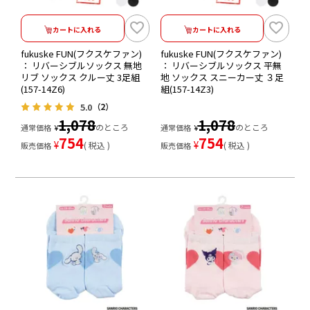
カートに入れる
カートに入れる
fukuske FUN(フクスケファン)
fukuske FUN(フクスケファン)
： リバーシブルソックス 無地
： リバーシブルソックス 平無
リブ ソックス クルー丈 3足組
地 ソックス スニーカー丈 ３足
(157-14Z6)
組(157-14Z3)
5.0
（2）
1,078
1,078
のところ
のところ
通常価格
¥
通常価格
¥
754
754
¥
¥
税込
税込
販売価格
販売価格