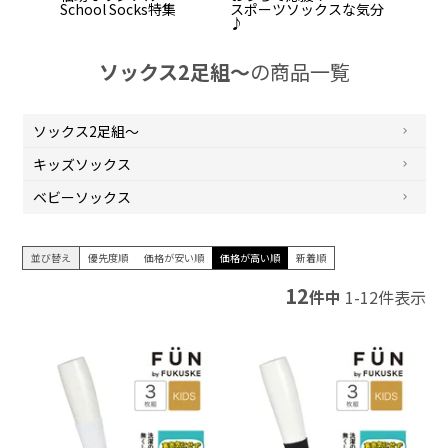
School Socks特集
スポーツソックスな気分
♪
ソックス2足組～
の商品一覧
ソックス2足組～
キッズソックス
ベビーソックス
並び替え
優先度順
価格が安い順
価格が高い順
新着順
12
件中
1
-
12
件表示