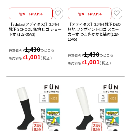
カートに入れる
カートに入れる
【adidas(アディダス)】3足組
【アディダス】3足組 靴下 DEO
靴下 SCHOOL 無地 ロゴ ショー
無地 ワンポイントロゴ スニー
ト丈 (123-35V3)
カー丈 つま先かかと補強(123-
15V5)
1,430
のところ
通常価格
¥
1,430
1,001
のところ
通常価格
¥
¥
税込
販売価格
1,001
¥
税込
販売価格