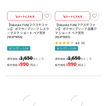
カートに入れる
カートに入れる
【fukuske FUN(フクスケファ
【fukuske FUN(フクスケファ
ン)】 ボクサーブリーフ レスラ
ン)】 ボクサーブリーフ 白黒ク
ーマスク ショート ベア天竺
マ ショート ベア天竺
(453P9056)
(453P9055)
4.0
（1）
ゆうパケットOK
ゆうパケットOK
1,650
1,650
のところ
のところ
通常価格
¥
通常価格
¥
990
990
¥
¥
税込
税込
販売価格
販売価格