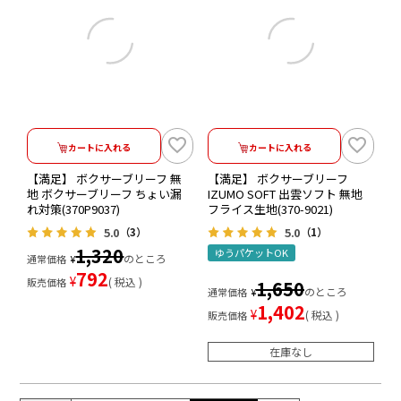
カートに入れる
カートに入れる
【満足】 ボクサーブリーフ 無
【満足】 ボクサーブリーフ
地 ボクサーブリーフ ちょい漏
IZUMO SOFT 出雲ソフト 無地
れ対策(370P9037)
フライス生地(370-9021)
5.0
5.0
（3）
（1）
1,320
ゆうパケットOK
のところ
通常価格
¥
792
¥
税込
販売価格
1,650
のところ
通常価格
¥
1,402
¥
税込
販売価格
在庫なし