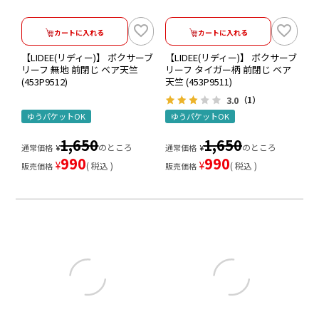
カートに入れる
カートに入れる
【LIDEE(リディー)】 ボクサーブ
【LIDEE(リディー)】 ボクサーブ
リーフ 無地 前閉じ ベア天竺
リーフ タイガー柄 前閉じ ベア
(453P9512)
天竺 (453P9511)
3.0
（1）
ゆうパケットOK
ゆうパケットOK
1,650
1,650
のところ
のところ
通常価格
¥
通常価格
¥
990
990
¥
¥
税込
税込
販売価格
販売価格