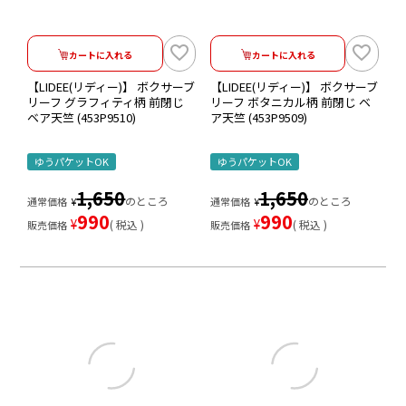
カートに入れる
カートに入れる
【LIDEE(リディー)】 ボクサーブ
【LIDEE(リディー)】 ボクサーブ
リーフ グラフィティ柄 前閉じ
リーフ ボタニカル柄 前閉じ ベ
ベア天竺 (453P9510)
ア天竺 (453P9509)
ゆうパケットOK
ゆうパケットOK
1,650
1,650
のところ
のところ
通常価格
¥
通常価格
¥
990
990
¥
¥
税込
税込
販売価格
販売価格