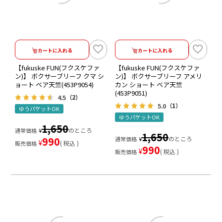
カートに入れる
カートに入れる
【fukuske FUN(フクスケファ
【fukuske FUN(フクスケファ
ン)】 ボクサーブリーフ クマ シ
ン)】 ボクサーブリーフ アメリ
ョート ベア天竺(453P9054)
カン ショート ベア天竺
(453P9051)
4.5
（2）
5.0
（1）
ゆうパケットOK
ゆうパケットOK
1,650
のところ
通常価格
¥
1,650
990
のところ
通常価格
¥
¥
税込
販売価格
990
¥
税込
販売価格