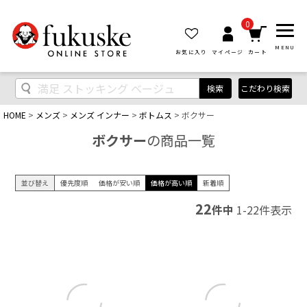
0
MENU
お気に入り
マイページ
カート
検索
こだわり検索
HOME
メンズ
メンズ インナー
ボトムス
ボクサー
ボクサー
の商品一覧
並び替え
優先度順
価格が安い順
価格が高い順
新着順
22
件中
1
-
22
件表示