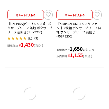
カートに入れる
カートに入れる
【BeLINKS(ビーリンクス)】 ボ
【fukuskeFUN(フクスケファ
クサーブリーフ 無地 ボクサーブ
ン)】2枚組 ボクサーブリーフ 無
リーフ 前開き(BL1-9200)
地 ボクサーブリーフ 前閉じ
(453P9200)
5.0
（2）
1,430
¥
税込
販売価格
1,650
のところ
通常価格
¥
1,155
¥
税込
販売価格